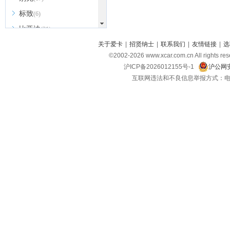
标致
(6)
比亚迪
(31)
北京越野
关于爱卡
|
招贤纳士
|
联系我们
|
友情链接
|
选
(7)
©2002-
2026
www.xcar.com.cn All ri
BEIJING汽车
(9)
沪ICP备2026012155号-1
沪公网安
北汽新能源
(3)
互联网违法和不良信息举报方式：电话：021-
北汽瑞翔
(2)
北汽昌河
(3)
北汽制造
(8)
宾利
(6)
博速
(1)
C
长安汽车
(23)
长安欧尚
(6)
长安启源
(4)
长安凯程
(12)