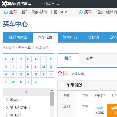
北京车市
选车
新车
导购
•
试驾
车图
SUV
买车
报价
经销
买车中心
经销商大全
汽车报价
降价排行
贷款购
促销
当前位置：
爱卡汽车
>
汽车报价
报价
图片
A
B
C
D
E
F
G
H
I
J
K
L
M
N
全国
[切换城市]
O
P
Q
R
S
T
U
V
W
X
Y
Z
车型筛选
A
价格
不限
5万以下
5-
埃尚
(1)
级别
不限
奥迪AUDI
(1)
微型车
小型
奥迪
(36)