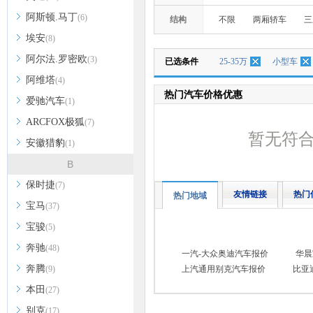
阿斯顿.马丁
(6)
结构
不限
两厢轿车
三
埃安
(8)
阿尔法.罗密欧
(3)
已选条件
25-35万
小型车
阿维塔
(4)
热门汽车价格优惠
爱驰汽车
(1)
ARCFOX极狐
(7)
暂无符
安徽猎豹
(1)
B
保时捷
(7)
友情链接
热门
热门地域
宝马
(37)
宝骏
(5)
奔驰
(48)
一汽-大众奥迪汽车报价
华晨
奔腾
(9)
上汽通用别克汽车报价
比亚
本田
(27)
别克
(17)