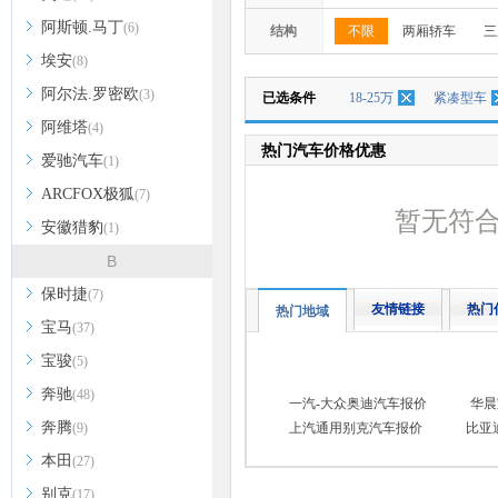
阿斯顿.马丁
(6)
结构
不限
两厢轿车
三
埃安
(8)
阿尔法.罗密欧
(3)
已选条件
18-25万
紧凑型车
阿维塔
(4)
热门汽车价格优惠
爱驰汽车
(1)
ARCFOX极狐
(7)
暂无符
安徽猎豹
(1)
B
保时捷
(7)
友情链接
热门
热门地域
宝马
(37)
宝骏
(5)
奔驰
(48)
一汽-大众奥迪汽车报价
华晨
奔腾
(9)
上汽通用别克汽车报价
比亚
本田
(27)
别克
(17)