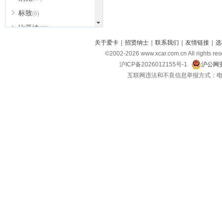
标致
(6)
比亚迪
(31)
北京越野
关于爱卡
|
招贤纳士
|
联系我们
|
友情链接
|
选
(7)
©2002-
2026
www.xcar.com.cn All ri
BEIJING汽车
(9)
沪ICP备2026012155号-1
沪公网安
北汽新能源
(3)
互联网违法和不良信息举报方式：电话：021-
北汽瑞翔
(2)
北汽昌河
(3)
北汽制造
(8)
宾利
(6)
博速
(1)
C
长安汽车
(23)
长安欧尚
(6)
长安启源
(4)
长安凯程
(12)