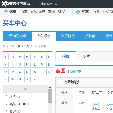
北京车市
选车
新车
导购
•
试驾
车图
SUV
买车
报价
经销
买车中心
经销商大全
汽车报价
降价排行
贷款购
促销
当前位置：
爱卡汽车
>
汽车报价
报价
图片
A
B
C
D
E
F
G
H
I
J
K
L
M
N
全国
[切换城市]
O
P
Q
R
S
T
U
V
W
X
Y
Z
车型筛选
A
价格
不限
5万以下
5-
埃尚
(1)
级别
不限
奥迪AUDI
(1)
微型车
小型
奥迪
(36)