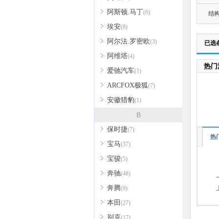
阿斯顿.马丁
(6)
结
埃安
(8)
阿尔法.罗密欧
(3)
已选
阿维塔
(4)
热门
爱驰汽车
(1)
ARCFOX极狐
(7)
安徽猎豹
(1)
B
保时捷
(7)
热
宝马
(37)
宝骏
(5)
奔驰
(48)
奔腾
(9)
本田
(27)
别克
(17)