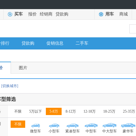
买车
报价
经销商
贷款购
用车
商城
价排行
贷款购
促销信息
二手车
价
图片
[切换城市]
车型筛选
格
不限
5万以下
5-8万
8-12万
12-18万
18-25万
25-35万
别
不限
微型车
小型车
紧凑型车
中型车
中大型车
豪华车