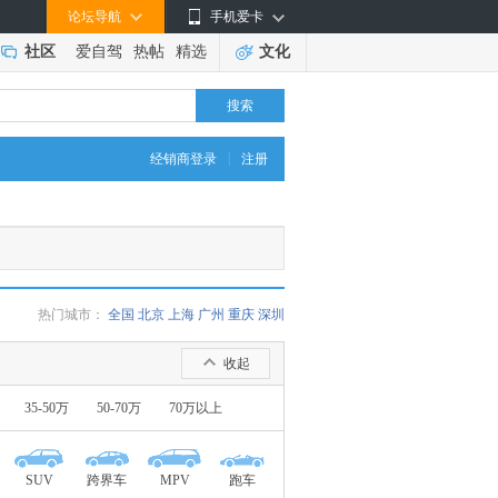
论坛导航
手机爱卡
社区
爱自驾
热帖
精选
文化
搜索
|
经销商登录
注册
热门城市：
全国
北京
上海
广州
重庆
深圳
收起
35-50万
50-70万
70万以上
SUV
跨界车
MPV
跑车