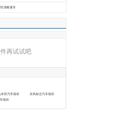
软顶敞篷车
条件再试试吧
汽本田汽车报价
东风标志汽车报价
车报价