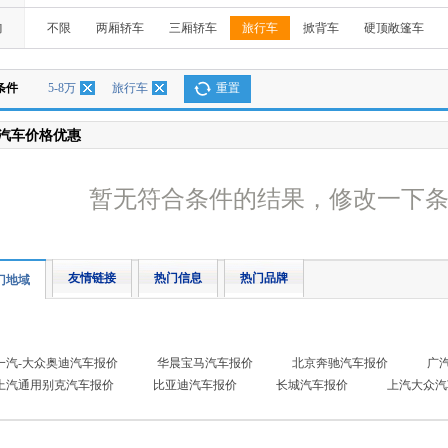
构
不限
两厢轿车
三厢轿车
旅行车
掀背车
硬顶敞篷车
条件
5-8万
旅行车
重置
汽车价格优惠
暂无符合条件的结果，修改一下
友情链接
热门信息
热门品牌
门地域
一汽-大众奥迪汽车报价
华晨宝马汽车报价
北京奔驰汽车报价
广
上汽通用别克汽车报价
比亚迪汽车报价
长城汽车报价
上汽大众汽