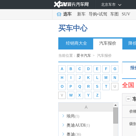
北京车市
选车
新车
导购
•
试驾
车图
SUV
买车中心
经销商大全
汽车报价
降
当前位置：
爱卡汽车
>
汽车报价
报
A
B
C
D
E
F
G
H
I
J
K
L
M
N
全国
O
P
Q
R
S
T
U
V
W
X
Y
Z
A
价
埃尚
(1)
级
奥迪AUDI
(1)
奥迪
(36)