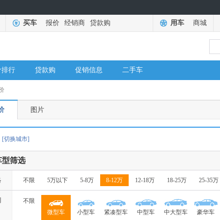
买车
报价
经销商
贷款购
用车
商城
价排行
贷款购
促销信息
二手车
价
价
图片
[切换城市]
车型筛选
格
不限
5万以下
5-8万
8-12万
12-18万
18-25万
25-35万
别
不限
微型车
小型车
紧凑型车
中型车
中大型车
豪华车