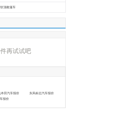
软顶敞篷车
条件再试试吧
汽本田汽车报价
东风标志汽车报价
车报价