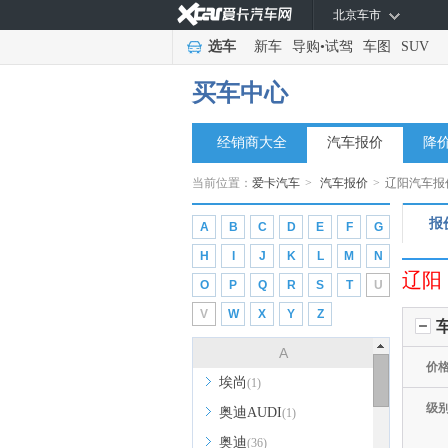
北京车市
选车
新车
导购
•
试驾
车图
SUV
买车中心
经销商大全
汽车报价
降
当前位置：
爱卡汽车
>
汽车报价
>
辽阳汽车报
报
A
B
C
D
E
F
G
H
I
J
K
L
M
N
辽阳
O
P
Q
R
S
T
U
V
W
X
Y
Z
A
价
埃尚
(1)
级
奥迪AUDI
(1)
奥迪
(36)