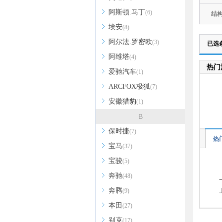
阿斯顿.马丁
(6)
结
埃安
(8)
阿尔法.罗密欧
(3)
已选
阿维塔
(4)
热门
爱驰汽车
(1)
ARCFOX极狐
(7)
安徽猎豹
(1)
B
保时捷
(7)
热
宝马
(37)
宝骏
(5)
奔驰
(48)
奔腾
(9)
本田
(27)
别克
(17)