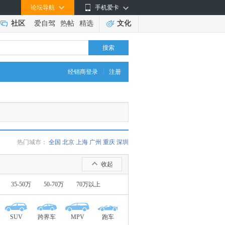
论坛导航
手机爱卡
社区
爱自驾
热帖
精选
文化
搜索
|
经销商登录
注册
热门城市：
全国
北京
上海
广州
重庆
深圳
收起
35-50万
50-70万
70万以上
SUV
跨界车
MPV
跑车