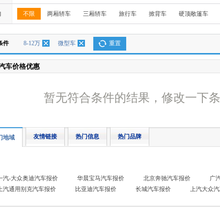
构
不限
两厢轿车
三厢轿车
旅行车
掀背车
硬顶敞篷车
条件
8-12万
微型车
重置
汽车价格优惠
暂无符合条件的结果，修改一下
友情链接
热门信息
热门品牌
门地域
一汽-大众奥迪汽车报价
华晨宝马汽车报价
北京奔驰汽车报价
广
上汽通用别克汽车报价
比亚迪汽车报价
长城汽车报价
上汽大众汽