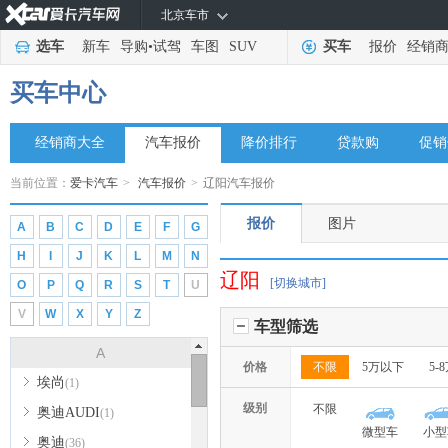
北京车市
选车
新车
导购
•
试驾
车图
SUV
买车
报价
经销
买车中心
经销商大全
汽车报价
降价排行
贷款购
促销
当前位置：
爱卡汽车
>
汽车报价
>
辽阳汽车报价
报价
图片
A
B
C
D
E
F
G
H
I
J
K
L
M
N
辽阳
[切换城市]
O
P
Q
R
S
T
U
V
W
X
Y
Z
车型筛选
A
价格
不限
5万以下
5-
埃尚
(1)
级别
不限
奥迪AUDI
(1)
微型车
小型
奥迪
(36)