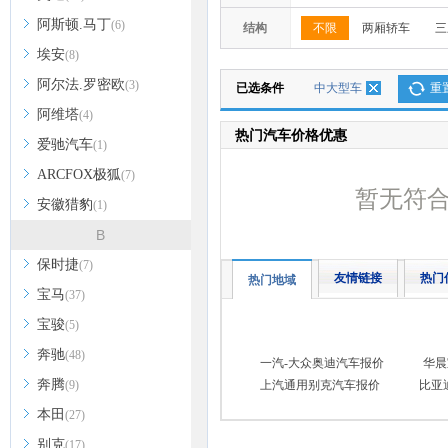
阿斯顿.马丁
(6)
结构
不限
两厢轿车
三
埃安
(8)
阿尔法.罗密欧
(3)
已选条件
中大型车
重
阿维塔
(4)
热门汽车价格优惠
爱驰汽车
(1)
ARCFOX极狐
(7)
暂无符
安徽猎豹
(1)
B
保时捷
(7)
友情链接
热门
热门地域
宝马
(37)
宝骏
(5)
奔驰
(48)
一汽-大众奥迪汽车报价
华晨
奔腾
(9)
上汽通用别克汽车报价
比亚
本田
(27)
别克
(17)