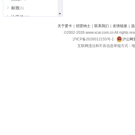
标致
(6)
比亚迪
(31)
北京越野
关于爱卡
|
招贤纳士
|
联系我们
|
友情链接
|
选
(7)
©2002-
2026
www.xcar.com.cn All ri
BEIJING汽车
(9)
沪ICP备2026012155号-1
沪公网安
北汽新能源
(3)
互联网违法和不良信息举报方式：电话：021-
北汽瑞翔
(2)
北汽昌河
(3)
北汽制造
(8)
宾利
(6)
博速
(1)
C
长安汽车
(23)
长安欧尚
(6)
长安启源
(4)
长安凯程
(12)