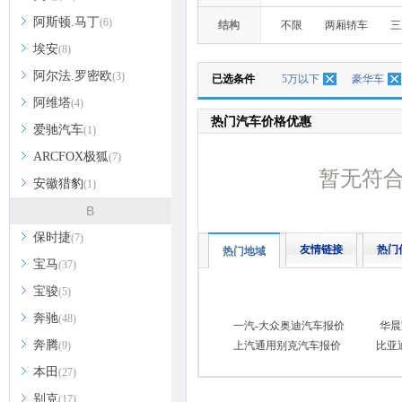
阿斯顿.马丁
(6)
结构
不限
两厢轿车
三
埃安
(8)
阿尔法.罗密欧
(3)
已选条件
5万以下
豪华车
阿维塔
(4)
热门汽车价格优惠
爱驰汽车
(1)
ARCFOX极狐
(7)
暂无符
安徽猎豹
(1)
B
保时捷
(7)
友情链接
热门
热门地域
宝马
(37)
宝骏
(5)
奔驰
(48)
一汽-大众奥迪汽车报价
华晨
奔腾
(9)
上汽通用别克汽车报价
比亚
本田
(27)
别克
(17)