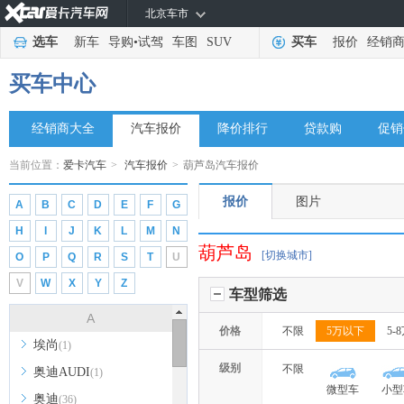
北京车市
选车
新车
导购
•
试驾
车图
SUV
买车
报价
经销
买车中心
经销商大全
汽车报价
降价排行
贷款购
促销
当前位置：
爱卡汽车
>
汽车报价
>
葫芦岛汽车报价
报价
图片
A
B
C
D
E
F
G
H
I
J
K
L
M
N
葫芦岛
[切换城市]
O
P
Q
R
S
T
U
V
W
X
Y
Z
车型筛选
A
价格
不限
5万以下
5-
埃尚
(1)
级别
不限
奥迪AUDI
(1)
微型车
小型
奥迪
(36)