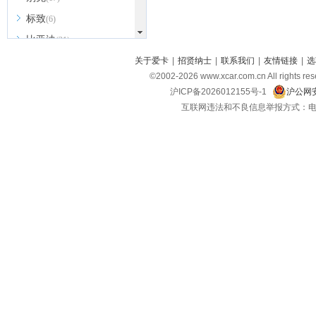
标致
(6)
比亚迪
(31)
北京越野
关于爱卡
|
招贤纳士
|
联系我们
|
友情链接
|
选
(7)
©2002-
2026
www.xcar.com.cn All ri
BEIJING汽车
(9)
沪ICP备2026012155号-1
沪公网安
北汽新能源
(3)
互联网违法和不良信息举报方式：电话：021-
北汽瑞翔
(2)
北汽昌河
(3)
北汽制造
(8)
宾利
(6)
博速
(1)
C
长安汽车
(23)
长安欧尚
(6)
长安启源
(4)
长安凯程
(12)