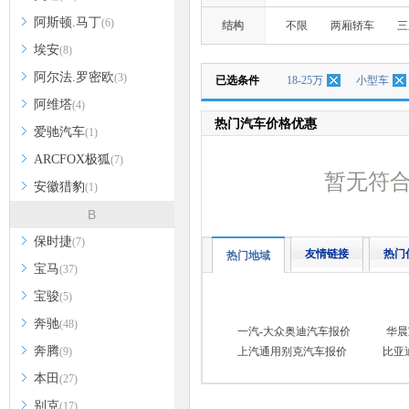
阿斯顿.马丁
(6)
结构
不限
两厢轿车
三
埃安
(8)
阿尔法.罗密欧
(3)
已选条件
18-25万
小型车
阿维塔
(4)
热门汽车价格优惠
爱驰汽车
(1)
ARCFOX极狐
(7)
暂无符
安徽猎豹
(1)
B
保时捷
(7)
友情链接
热门
热门地域
宝马
(37)
宝骏
(5)
奔驰
(48)
一汽-大众奥迪汽车报价
华晨
奔腾
(9)
上汽通用别克汽车报价
比亚
本田
(27)
别克
(17)