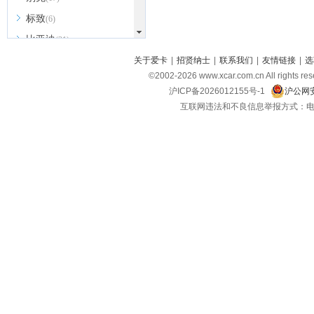
标致
(6)
比亚迪
(31)
北京越野
关于爱卡
|
招贤纳士
|
联系我们
|
友情链接
|
选
(7)
©2002-
2026
www.xcar.com.cn All ri
BEIJING汽车
(9)
沪ICP备2026012155号-1
沪公网安
北汽新能源
(3)
互联网违法和不良信息举报方式：电话：021-
北汽瑞翔
(2)
北汽昌河
(3)
北汽制造
(8)
宾利
(6)
博速
(1)
C
长安汽车
(23)
长安欧尚
(6)
长安启源
(4)
长安凯程
(12)