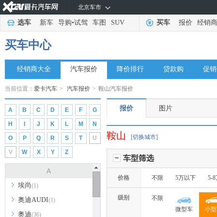
北京车市
选车
新车
导购
•
试驾
车图
SUV
买车
报价
经销
买车中心
经销商大全
汽车报价
降价排行
贷款购
促销
当前位置：
爱卡汽车
>
汽车报价
>
鞍山汽车报价
报价
图片
A
B
C
D
E
F
G
H
I
J
K
L
M
N
鞍山
[切换城市]
O
P
Q
R
S
T
U
V
W
X
Y
Z
车型筛选
A
价格
不限
5万以下
5-
埃尚
(1)
级别
不限
奥迪AUDI
(1)
微型车
小型
奥迪
(36)