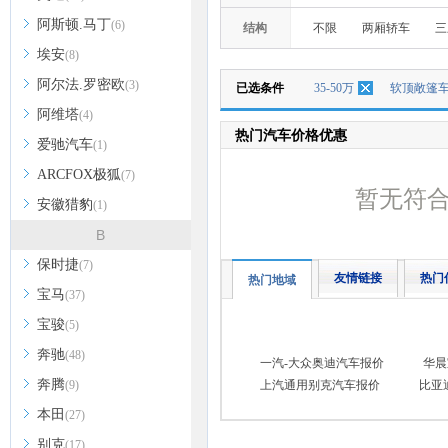
阿斯顿.马丁
(6)
结构
不限
两厢轿车
三
埃安
(8)
阿尔法.罗密欧
(3)
已选条件
35-50万
软顶敞篷
阿维塔
(4)
热门汽车价格优惠
爱驰汽车
(1)
ARCFOX极狐
(7)
暂无符
安徽猎豹
(1)
B
保时捷
(7)
友情链接
热门
热门地域
宝马
(37)
宝骏
(5)
奔驰
(48)
一汽-大众奥迪汽车报价
华晨
奔腾
(9)
上汽通用别克汽车报价
比亚
本田
(27)
别克
(17)