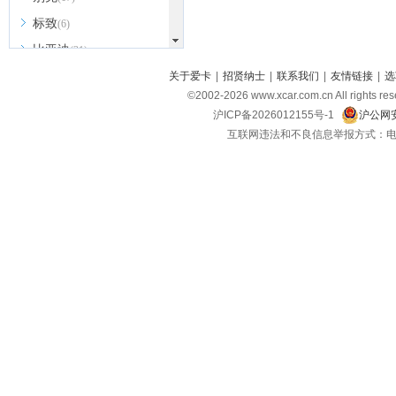
标致
(6)
比亚迪
(31)
北京越野
关于爱卡
|
招贤纳士
|
联系我们
|
友情链接
|
选
(7)
©2002-
2026
www.xcar.com.cn All ri
BEIJING汽车
(9)
沪ICP备2026012155号-1
沪公网安
北汽新能源
(3)
互联网违法和不良信息举报方式：电话：021-
北汽瑞翔
(2)
北汽昌河
(3)
北汽制造
(8)
宾利
(6)
博速
(1)
C
长安汽车
(23)
长安欧尚
(6)
长安启源
(4)
长安凯程
(12)