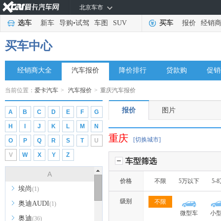
北京车市
选车
新车
导购
•
试驾
车图
SUV
买车
报价
经销
买车中心
经销商大全
汽车报价
降价排行
贷款购
促销
当前位置：
爱卡汽车
>
汽车报价
>
重庆汽车报价
报价
图片
A
B
C
D
E
F
G
H
I
J
K
L
M
N
重庆
[切换城市]
O
P
Q
R
S
T
U
V
W
X
Y
Z
车型筛选
A
价格
不限
5万以下
5-
埃尚
(1)
级别
不限
奥迪AUDI
(1)
微型车
小
奥迪
(36)