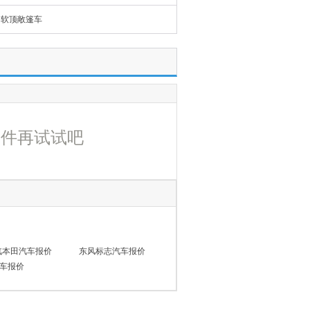
软顶敞篷车
条件再试试吧
汽本田汽车报价
东风标志汽车报价
车报价