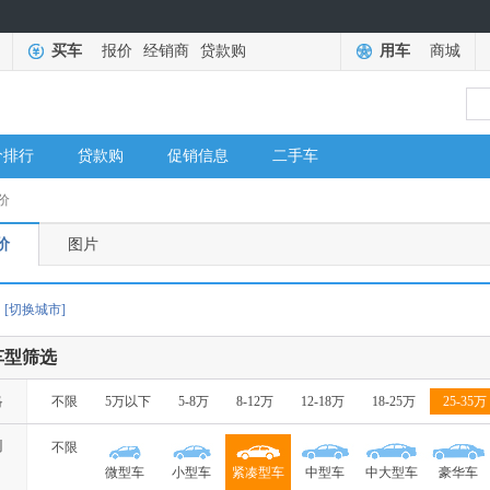
买车
报价
经销商
贷款购
用车
商城
价排行
贷款购
促销信息
二手车
价
价
图片
[切换城市]
车型筛选
格
不限
5万以下
5-8万
8-12万
12-18万
18-25万
25-35万
别
不限
微型车
小型车
紧凑型车
中型车
中大型车
豪华车