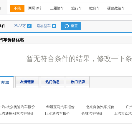
构
不限
两厢轿车
三厢轿车
旅行车
掀背车
硬顶敞篷车
条件
25-35万
紧凑型车
重置
汽车价格优惠
暂无符合条件的结果，修改一下
友情链接
热门信息
热门品牌
门地域
一汽-大众奥迪汽车报价
华晨宝马汽车报价
北京奔驰汽车报价
广
上汽通用别克汽车报价
比亚迪汽车报价
长城汽车报价
上汽大众汽