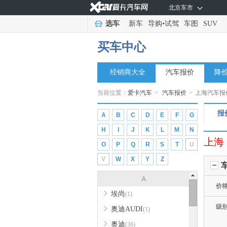
北京车市
选车
新车
导购
•
试驾
车图
SUV
买车中心
经销商大全
汽车报价
降
当前位置：
爱卡汽车
>
汽车报价
>
上海汽车报
报
A
B
C
D
E
F
G
H
I
J
K
L
M
N
上海
O
P
Q
R
S
T
U
V
W
X
Y
Z
A
价
埃尚
(1)
级
奥迪AUDI
(1)
奥迪
(36)