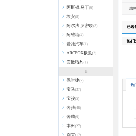
阿斯顿.马丁
(6)
结
埃安
(8)
阿尔法.罗密欧
(3)
已选
阿维塔
(4)
热门
爱驰汽车
(1)
ARCFOX极狐
(7)
安徽猎豹
(1)
B
保时捷
(7)
热
宝马
(37)
宝骏
(5)
奔驰
(48)
奔腾
(9)
本田
(27)
别克
(17)