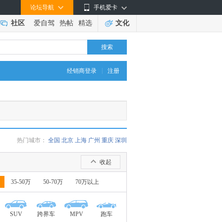
论坛导航
手机爱卡
社区
爱自驾
热帖
精选
文化
搜索
|
经销商登录
注册
热门城市：
全国
北京
上海
广州
重庆
深圳
收起
35-50万
50-70万
70万以上
SUV
跨界车
MPV
跑车