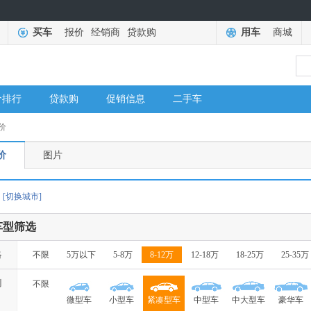
买车
报价
经销商
贷款购
用车
商城
价排行
贷款购
促销信息
二手车
价
价
图片
[切换城市]
车型筛选
格
不限
5万以下
5-8万
8-12万
12-18万
18-25万
25-35万
别
不限
微型车
小型车
紧凑型车
中型车
中大型车
豪华车