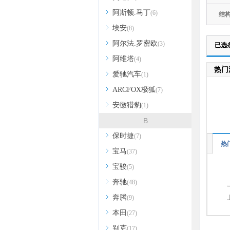
阿斯顿.马丁
(6)
结
埃安
(8)
阿尔法.罗密欧
(3)
已选
阿维塔
(4)
热门
爱驰汽车
(1)
ARCFOX极狐
(7)
安徽猎豹
(1)
B
保时捷
(7)
热
宝马
(37)
宝骏
(5)
奔驰
(48)
奔腾
(9)
本田
(27)
别克
(17)