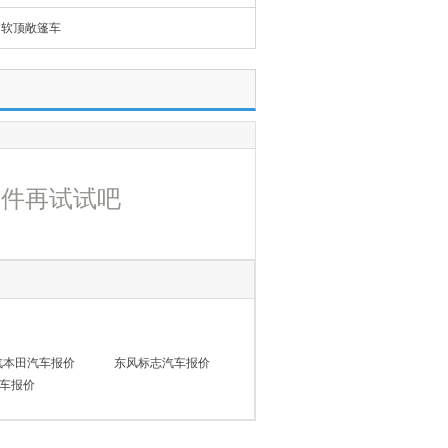
软顶敞篷车
条件再试试吧
汽本田汽车报价
东风标志汽车报价
车报价