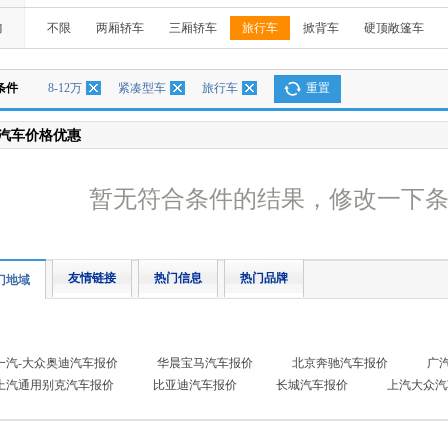
构
不限
两厢轿车
三厢轿车
旅行车
掀背车
硬顶敞篷车
条件
8-12万
紧凑型车
旅行车
重置
汽车价格优惠
暂无符合条件的结果，修改一下
友情链接
热门信息
热门品牌
门地域
一汽-大众奥迪汽车报价
华晨宝马汽车报价
北京奔驰汽车报价
广
上汽通用别克汽车报价
比亚迪汽车报价
长城汽车报价
上汽大众汽