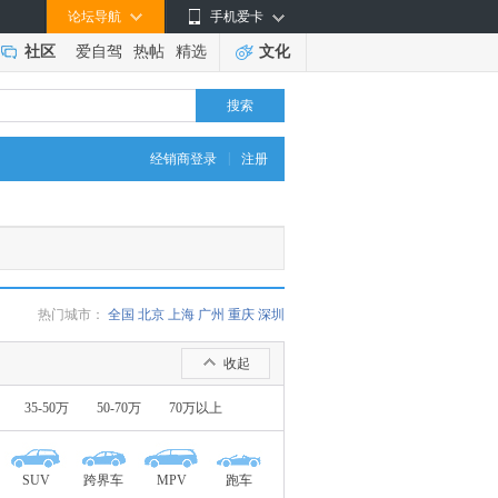
论坛导航
手机爱卡
社区
爱自驾
热帖
精选
文化
搜索
|
经销商登录
注册
热门城市：
全国
北京
上海
广州
重庆
深圳
收起
35-50万
50-70万
70万以上
SUV
跨界车
MPV
跑车