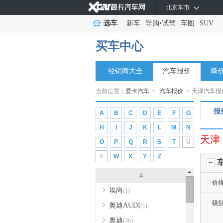
北京车市
选车
新车
导购
•
试驾
车图
SUV
买车中心
经销商大全
汽车报价
降
当前位置：
爱卡汽车
>
汽车报价
>
天津汽车报
报
A
B
C
D
E
F
G
H
I
J
K
L
M
N
天津
O
P
Q
R
S
T
U
V
W
X
Y
Z
A
价
埃尚
(1)
级
奥迪AUDI
(1)
奥迪
(36)