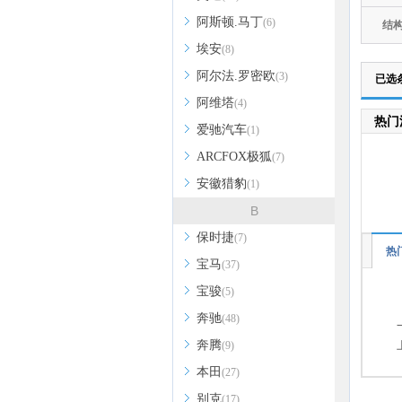
阿斯顿.马丁
(6)
结
埃安
(8)
阿尔法.罗密欧
(3)
已选
阿维塔
(4)
热门
爱驰汽车
(1)
ARCFOX极狐
(7)
安徽猎豹
(1)
B
保时捷
(7)
热
宝马
(37)
宝骏
(5)
奔驰
(48)
奔腾
(9)
本田
(27)
别克
(17)