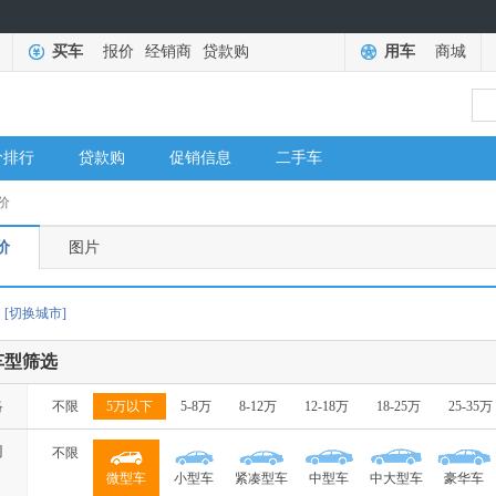
买车
报价
经销商
贷款购
用车
商城
价排行
贷款购
促销信息
二手车
价
价
图片
[切换城市]
车型筛选
格
不限
5万以下
5-8万
8-12万
12-18万
18-25万
25-35万
别
不限
微型车
小型车
紧凑型车
中型车
中大型车
豪华车