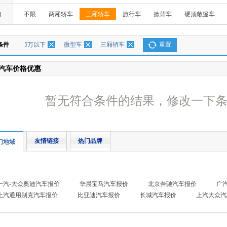
构
不限
两厢轿车
三厢轿车
旅行车
掀背车
硬顶敞篷车
条件
5万以下
微型车
三厢轿车
重置
汽车价格优惠
暂无符合条件的结果，修改一下
友情链接
热门品牌
门地域
一汽-大众奥迪汽车报价
华晨宝马汽车报价
北京奔驰汽车报价
广
上汽通用别克汽车报价
比亚迪汽车报价
长城汽车报价
上汽大众汽