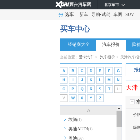
北京车市
选车
新车
导购
•
试驾
车图
SUV
买车中心
经销商大全
汽车报价
降
当前位置：
爱卡汽车
>
汽车报价
>
天津汽车报
报
A
B
C
D
E
F
G
H
I
J
K
L
M
N
天津
O
P
Q
R
S
T
U
V
W
X
Y
Z
A
价
埃尚
(1)
级
奥迪AUDI
(1)
奥迪
(36)