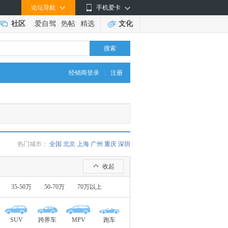
论坛导航
手机爱卡
社区
爱自驾
热帖
精选
文化
搜索
|
经销商登录
注册
热门城市：
全国
北京
上海
广州
重庆
深圳
收起
35-50万
50-70万
70万以上
SUV
跨界车
MPV
跑车