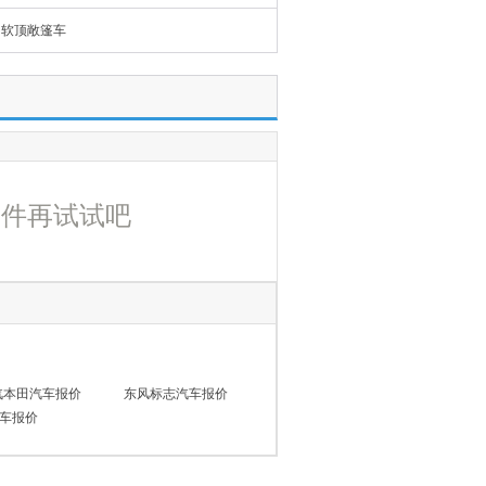
软顶敞篷车
条件再试试吧
汽本田汽车报价
东风标志汽车报价
车报价