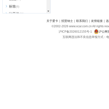
标致
(6)
比亚迪
(31)
北京越野
关于爱卡
|
招贤纳士
|
联系我们
|
友情链接
|
选
(7)
©2002-
2026
www.xcar.com.cn All ri
BEIJING汽车
(9)
沪ICP备2026012155号-1
沪公网安
北汽新能源
(3)
互联网违法和不良信息举报方式：电话：021-
北汽瑞翔
(2)
北汽昌河
(3)
北汽制造
(8)
宾利
(6)
博速
(1)
C
长安汽车
(23)
长安欧尚
(6)
长安启源
(4)
长安凯程
(12)