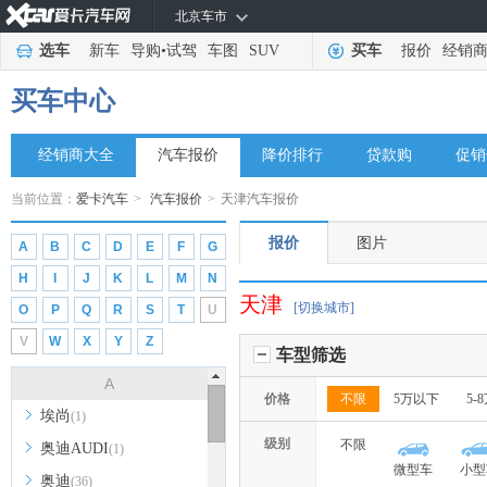
北京车市
选车
新车
导购
•
试驾
车图
SUV
买车
报价
经销
买车中心
经销商大全
汽车报价
降价排行
贷款购
促销
当前位置：
爱卡汽车
>
汽车报价
>
天津汽车报价
报价
图片
A
B
C
D
E
F
G
H
I
J
K
L
M
N
天津
[切换城市]
O
P
Q
R
S
T
U
V
W
X
Y
Z
车型筛选
A
价格
不限
5万以下
5-
埃尚
(1)
级别
不限
奥迪AUDI
(1)
微型车
小型
奥迪
(36)