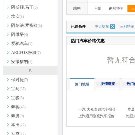
阿斯顿.马丁
(6)
结构
不限
两厢轿车
三
埃安
(8)
阿尔法.罗密欧
(3)
已选条件
中大型车
三厢轿车
阿维塔
(4)
热门汽车价格优惠
爱驰汽车
(1)
ARCFOX极狐
(7)
暂无符
安徽猎豹
(1)
B
保时捷
(7)
友情链接
热门
热门地域
宝马
(37)
宝骏
(5)
奔驰
(48)
一汽-大众奥迪汽车报价
华晨
奔腾
(9)
上汽通用别克汽车报价
比亚
本田
(27)
别克
(17)