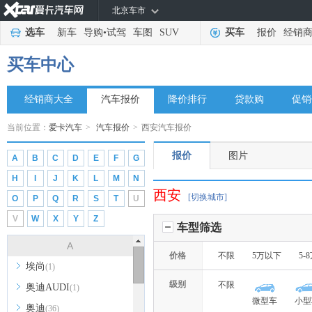
北京车市
选车
新车
导购
•
试驾
车图
SUV
买车
报价
经销
买车中心
经销商大全
汽车报价
降价排行
贷款购
促销
当前位置：
爱卡汽车
>
汽车报价
>
西安汽车报价
报价
图片
A
B
C
D
E
F
G
H
I
J
K
L
M
N
西安
[切换城市]
O
P
Q
R
S
T
U
V
W
X
Y
Z
车型筛选
A
价格
不限
5万以下
5-
埃尚
(1)
级别
不限
奥迪AUDI
(1)
微型车
小型
奥迪
(36)