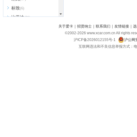
标致
(6)
比亚迪
(31)
北京越野
关于爱卡
|
招贤纳士
|
联系我们
|
友情链接
|
选
(7)
©2002-
2026
www.xcar.com.cn All ri
BEIJING汽车
(9)
沪ICP备2026012155号-1
沪公网安
北汽新能源
(3)
互联网违法和不良信息举报方式：电话：021-
北汽瑞翔
(2)
北汽昌河
(3)
北汽制造
(8)
宾利
(6)
博速
(1)
C
长安汽车
(23)
长安欧尚
(6)
长安启源
(4)
长安凯程
(12)