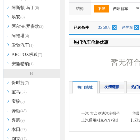
阿斯顿.马丁
(6)
结构
不限
两厢轿车
三
埃安
(8)
阿尔法.罗密欧
(3)
已选条件
35-50万
跨界车
阿维塔
(4)
热门汽车价格优惠
爱驰汽车
(1)
ARCFOX极狐
(7)
暂无符
安徽猎豹
(1)
B
保时捷
(7)
友情链接
热门
热门地域
宝马
(37)
宝骏
(5)
奔驰
(48)
一汽-大众奥迪汽车报价
华晨
奔腾
(9)
上汽通用别克汽车报价
比亚
本田
(27)
别克
(17)