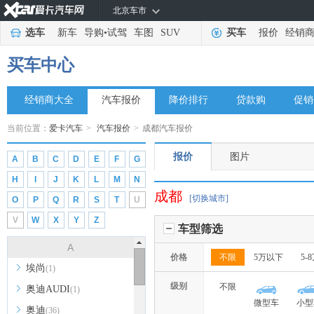
北京车市
选车
新车
导购
•
试驾
车图
SUV
买车
报价
经销
买车中心
经销商大全
汽车报价
降价排行
贷款购
促销
当前位置：
爱卡汽车
>
汽车报价
>
成都汽车报价
报价
图片
A
B
C
D
E
F
G
H
I
J
K
L
M
N
成都
[切换城市]
O
P
Q
R
S
T
U
V
W
X
Y
Z
车型筛选
A
价格
不限
5万以下
5-
埃尚
(1)
级别
不限
奥迪AUDI
(1)
微型车
小型
奥迪
(36)