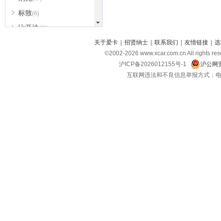
标致
(6)
比亚迪
(31)
北京越野
关于爱卡
|
招贤纳士
|
联系我们
|
友情链接
|
选
(7)
©2002-
2026
www.xcar.com.cn All ri
BEIJING汽车
(9)
沪ICP备2026012155号-1
沪公网安
北汽新能源
(3)
互联网违法和不良信息举报方式：电话：021-
北汽瑞翔
(2)
北汽昌河
(3)
北汽制造
(8)
宾利
(6)
博速
(1)
C
长安汽车
(23)
长安欧尚
(6)
长安启源
(4)
长安凯程
(12)