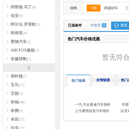
阿斯顿.马丁
(6)
结构
不限
两厢轿车
三
埃安
(8)
阿尔法.罗密欧
(3)
已选条件
中型车
重置
阿维塔
(4)
热门汽车价格优惠
爱驰汽车
(1)
ARCFOX极狐
(7)
暂无符
安徽猎豹
(1)
B
保时捷
(7)
友情链接
热门
热门地域
宝马
(37)
宝骏
(5)
奔驰
(48)
一汽-大众奥迪汽车报价
华晨
奔腾
(9)
上汽通用别克汽车报价
比亚
本田
(27)
别克
(17)