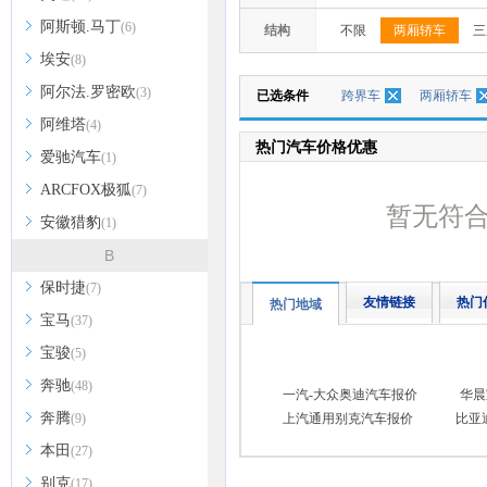
阿斯顿.马丁
(6)
结构
不限
两厢轿车
三
埃安
(8)
阿尔法.罗密欧
(3)
已选条件
跨界车
两厢轿车
阿维塔
(4)
热门汽车价格优惠
爱驰汽车
(1)
ARCFOX极狐
(7)
暂无符
安徽猎豹
(1)
B
保时捷
(7)
友情链接
热门
热门地域
宝马
(37)
宝骏
(5)
奔驰
(48)
一汽-大众奥迪汽车报价
华晨
奔腾
(9)
上汽通用别克汽车报价
比亚
本田
(27)
别克
(17)