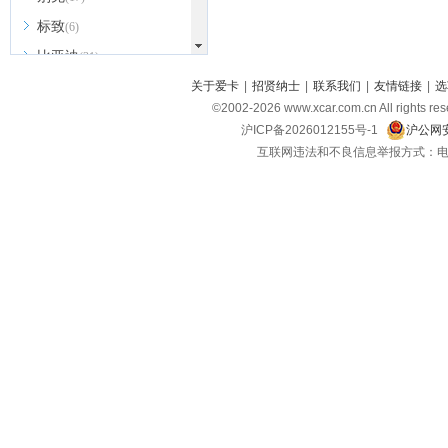
标致
(6)
比亚迪
(31)
北京越野
关于爱卡
|
招贤纳士
|
联系我们
|
友情链接
|
选
(7)
©2002-
2026
www.xcar.com.cn All ri
BEIJING汽车
(9)
沪ICP备2026012155号-1
沪公网安
北汽新能源
(3)
互联网违法和不良信息举报方式：电话：021-
北汽瑞翔
(2)
北汽昌河
(3)
北汽制造
(8)
宾利
(6)
博速
(1)
C
长安汽车
(23)
长安欧尚
(6)
长安启源
(4)
长安凯程
(12)