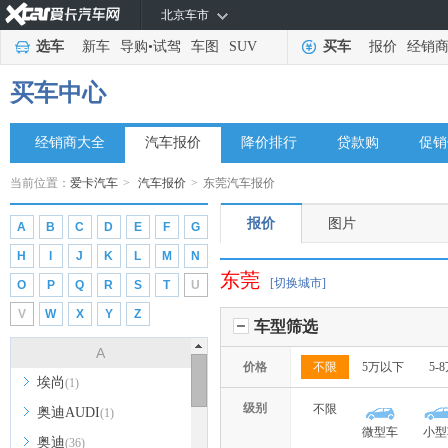
北京车市
选车
新车
导购
•
试驾
车图
SUV
买车
报价
经销
买车中心
经销商大全
汽车报价
降价排行
贷款购
促销
当前位置：
爱卡汽车
>
汽车报价
>
东莞汽车报价
报价
图片
A
B
C
D
E
F
G
H
I
J
K
L
M
N
东莞
[切换城市]
O
P
Q
R
S
T
U
V
W
X
Y
Z
车型筛选
A
价格
不限
5万以下
5-
埃尚
(1)
级别
不限
奥迪AUDI
(1)
微型车
小型
奥迪
(36)