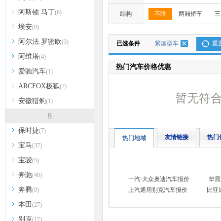
阿斯顿.马丁
(6)
结构
不限
两厢轿车
三
埃安
(8)
阿尔法.罗密欧
(3)
已选条件
紧凑型车
重
阿维塔
(4)
热门汽车价格优惠
爱驰汽车
(1)
ARCFOX极狐
(7)
暂无符
安徽猎豹
(1)
B
保时捷
(7)
友情链接
热门
热门地域
宝马
(37)
宝骏
(5)
奔驰
(48)
一汽-大众奥迪汽车报价
华晨
奔腾
(9)
上汽通用别克汽车报价
比亚
本田
(27)
别克
(17)