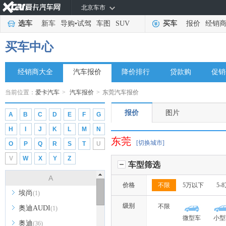
北京车市
选车
新车
导购
•
试驾
车图
SUV
买车
报价
经销
买车中心
经销商大全
汽车报价
降价排行
贷款购
促销
当前位置：
爱卡汽车
>
汽车报价
>
东莞汽车报价
报价
图片
A
B
C
D
E
F
G
H
I
J
K
L
M
N
东莞
[切换城市]
O
P
Q
R
S
T
U
V
W
X
Y
Z
车型筛选
A
价格
不限
5万以下
5-
埃尚
(1)
级别
不限
奥迪AUDI
(1)
微型车
小型
奥迪
(36)