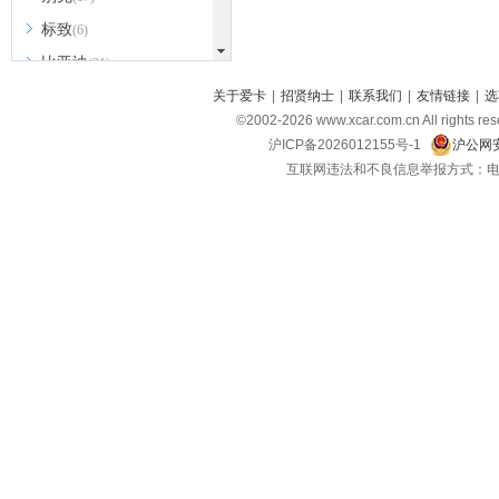
标致
(6)
比亚迪
(31)
北京越野
关于爱卡
|
招贤纳士
|
联系我们
|
友情链接
|
选
(7)
©2002-
2026
www.xcar.com.cn All ri
BEIJING汽车
(9)
沪ICP备2026012155号-1
沪公网安
北汽新能源
(3)
互联网违法和不良信息举报方式：电话：021-
北汽瑞翔
(2)
北汽昌河
(3)
北汽制造
(8)
宾利
(6)
博速
(1)
C
长安汽车
(23)
长安欧尚
(6)
长安启源
(4)
长安凯程
(12)