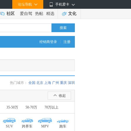
论坛导航
手机爱卡
社区
爱自驾
热帖
精选
文化
搜索
|
经销商登录
注册
热门城市：
全国
北京
上海
广州
重庆
深圳
收起
35-50万
50-70万
70万以上
SUV
跨界车
MPV
跑车