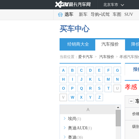
北京车市
选车
新车
导购
•
试驾
车图
SUV
买车中心
经销商大全
汽车报价
降
当前位置：
爱卡汽车
>
汽车报价
>
孝感汽车报
报
A
B
C
D
E
F
G
H
I
J
K
L
M
N
孝感
O
P
Q
R
S
T
U
V
W
X
Y
Z
A
价
埃尚
(1)
级
奥迪AUDI
(1)
奥迪
(36)