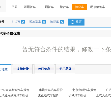
构
不限
两厢轿车
三厢轿车
旅行车
掀背车
硬顶敞篷车
条件
8-12万
紧凑型车
掀背车
重置
汽车价格优惠
暂无符合条件的结果，修改一下
友情链接
热门信息
热门品牌
门地域
一汽-大众奥迪汽车报价
华晨宝马汽车报价
北京奔驰汽车报价
广
上汽通用别克汽车报价
比亚迪汽车报价
长城汽车报价
上汽大众汽