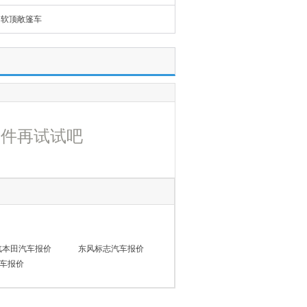
软顶敞篷车
条件再试试吧
汽本田汽车报价
东风标志汽车报价
车报价