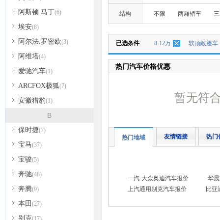
阿斯顿.马丁
(6)
结构
不限
两厢轿车
三
埃安
(8)
阿尔法.罗密欧
(3)
已选条件
8-12万
软顶敞篷车
阿维塔
(4)
热门汽车价格优惠
爱驰汽车
(1)
ARCFOX极狐
(7)
暂无符
安徽猎豹
(1)
B
保时捷
(7)
友情链接
热门
热门地域
宝马
(37)
宝骏
(5)
奔驰
(48)
一汽-大众奥迪汽车报价
华晨
奔腾
(9)
上汽通用别克汽车报价
比亚
本田
(27)
别克
(17)