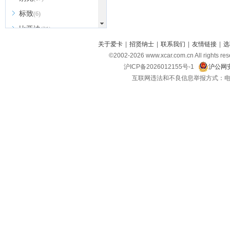
标致
(6)
比亚迪
(31)
北京越野
关于爱卡
|
招贤纳士
|
联系我们
|
友情链接
|
选
(7)
©2002-
2026
www.xcar.com.cn All ri
BEIJING汽车
(9)
沪ICP备2026012155号-1
沪公网安
北汽新能源
(3)
互联网违法和不良信息举报方式：电话：021-
北汽瑞翔
(2)
北汽昌河
(3)
北汽制造
(8)
宾利
(6)
博速
(1)
C
长安汽车
(23)
长安欧尚
(6)
长安启源
(4)
长安凯程
(12)