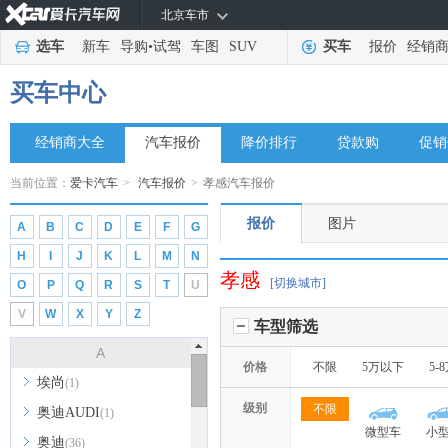
北京车市
选车
新车
导购
•
试驾
车图
SUV
买车
报价
经销
买车中心
经销商大全
汽车报价
降价排行
贷款购
促销
当前位置：
爱卡汽车
>
汽车报价
>
孝感汽车报价
报价
图片
A
B
C
D
E
F
G
H
I
J
K
L
M
N
孝感
[切换城市]
O
P
Q
R
S
T
U
V
W
X
Y
Z
车型筛选
A
价格
不限
5万以下
5-
埃尚
(1)
级别
不限
奥迪AUDI
(1)
微型车
小
奥迪
(36)