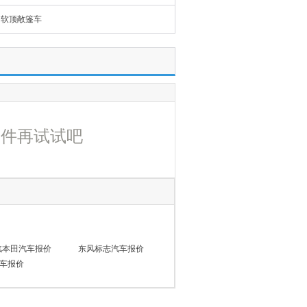
软顶敞篷车
条件再试试吧
汽本田汽车报价
东风标志汽车报价
车报价