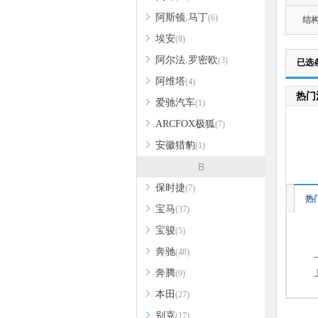
阿斯顿.马丁
(6)
结
埃安
(8)
阿尔法.罗密欧
(3)
已选
阿维塔
(4)
热门
爱驰汽车
(1)
ARCFOX极狐
(7)
安徽猎豹
(1)
B
保时捷
(7)
热
宝马
(37)
宝骏
(5)
奔驰
(48)
奔腾
(9)
本田
(27)
别克
(17)