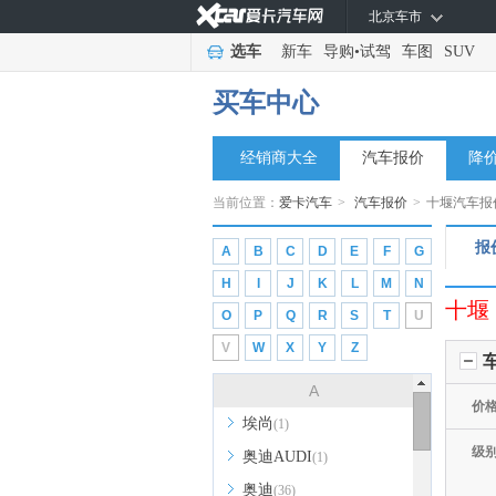
北京车市
选车
新车
导购
•
试驾
车图
SUV
买车中心
经销商大全
汽车报价
降
当前位置：
爱卡汽车
>
汽车报价
>
十堰汽车报
报
A
B
C
D
E
F
G
H
I
J
K
L
M
N
十堰
O
P
Q
R
S
T
U
V
W
X
Y
Z
A
价
埃尚
(1)
级
奥迪AUDI
(1)
奥迪
(36)