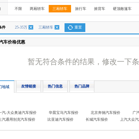
构
不限
两厢轿车
三厢轿车
旅行车
掀背车
硬顶敞篷车
条件
25-35万
三厢轿车
重置
汽车价格优惠
暂无符合条件的结果，修改一下
友情链接
热门信息
热门品牌
门地域
一汽-大众奥迪汽车报价
华晨宝马汽车报价
北京奔驰汽车报价
广
上汽通用别克汽车报价
比亚迪汽车报价
长城汽车报价
上汽大众汽