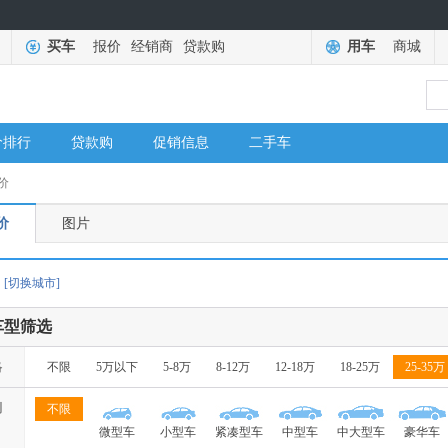
买车
报价
经销商
贷款购
用车
商城
价排行
贷款购
促销信息
二手车
价
价
图片
[切换城市]
车型筛选
格
不限
5万以下
5-8万
8-12万
12-18万
18-25万
25-35万
别
不限
微型车
小型车
紧凑型车
中型车
中大型车
豪华车