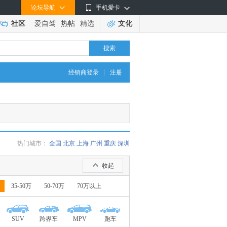
论坛导航
手机爱卡
社区
爱自驾
热帖
精选
文化
搜索
|
经销商登录
注册
热门城市：
全国
北京
上海
广州
重庆
深圳
收起
35-50万
50-70万
70万以上
SUV
跨界车
MPV
跑车