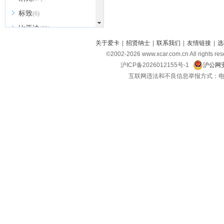
标致
(6)
比亚迪
(31)
北京越野
关于爱卡
|
招贤纳士
|
联系我们
|
友情链接
|
选
(7)
©2002-
2026
www.xcar.com.cn All ri
BEIJING汽车
(9)
沪ICP备2026012155号-1
沪公网安
北汽新能源
(3)
互联网违法和不良信息举报方式：电话：021-
北汽瑞翔
(2)
北汽昌河
(3)
北汽制造
(8)
宾利
(6)
博速
(1)
C
长安汽车
(23)
长安欧尚
(6)
长安启源
(4)
长安凯程
(12)