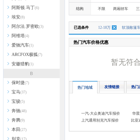
阿斯顿.马丁
(6)
结构
不限
两厢轿车
三
埃安
(8)
阿尔法.罗密欧
(3)
已选条件
12-18万
软顶敞篷
阿维塔
(4)
热门汽车价格优惠
爱驰汽车
(1)
ARCFOX极狐
(7)
暂无符
安徽猎豹
(1)
B
保时捷
(7)
友情链接
热门
热门地域
宝马
(37)
宝骏
(5)
奔驰
(48)
一汽-大众奥迪汽车报价
华晨
奔腾
(9)
上汽通用别克汽车报价
比亚
本田
(27)
别克
(17)