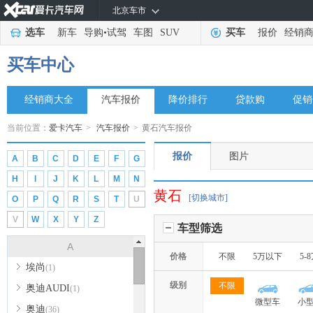
北京车市
选车
新车
导购
•
试驾
车图
SUV
买车
报价
经销
买车中心
经销商大全
汽车报价
降价排行
贷款购
促销
当前位置：
爱卡汽车
>
汽车报价
>
黄石汽车报价
报价
图片
A
B
C
D
E
F
G
H
I
J
K
L
M
N
黄石
[切换城市]
O
P
Q
R
S
T
U
V
W
X
Y
Z
车型筛选
A
价格
不限
5万以下
5-
埃尚
(1)
级别
不限
奥迪AUDI
(1)
微型车
小
奥迪
(36)