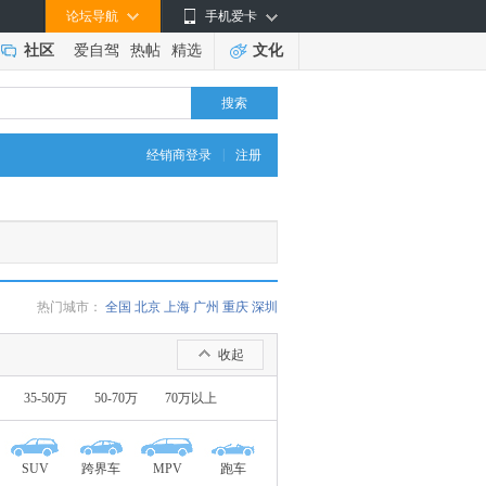
论坛导航
手机爱卡
社区
爱自驾
热帖
精选
文化
搜索
|
经销商登录
注册
热门城市：
全国
北京
上海
广州
重庆
深圳
收起
35-50万
50-70万
70万以上
SUV
跨界车
MPV
跑车