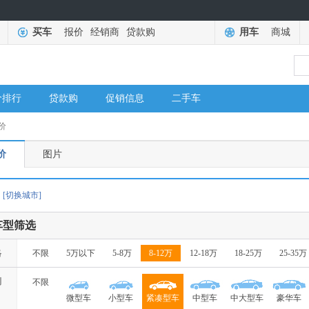
买车
报价
经销商
贷款购
用车
商城
价排行
贷款购
促销信息
二手车
价
价
图片
[切换城市]
车型筛选
格
不限
5万以下
5-8万
8-12万
12-18万
18-25万
25-35万
别
不限
微型车
小型车
紧凑型车
中型车
中大型车
豪华车