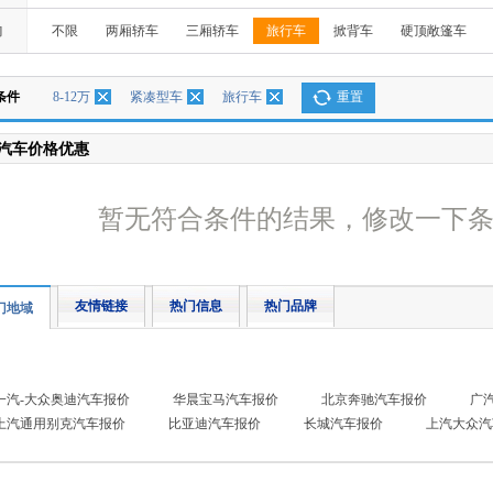
构
不限
两厢轿车
三厢轿车
旅行车
掀背车
硬顶敞篷车
条件
8-12万
紧凑型车
旅行车
重置
汽车价格优惠
暂无符合条件的结果，修改一下
友情链接
热门信息
热门品牌
门地域
一汽-大众奥迪汽车报价
华晨宝马汽车报价
北京奔驰汽车报价
广
上汽通用别克汽车报价
比亚迪汽车报价
长城汽车报价
上汽大众汽