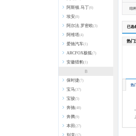
阿斯顿.马丁
(6)
结
埃安
(8)
阿尔法.罗密欧
(3)
已选
阿维塔
(4)
热门
爱驰汽车
(1)
ARCFOX极狐
(7)
安徽猎豹
(1)
B
保时捷
(7)
热
宝马
(37)
宝骏
(5)
奔驰
(48)
奔腾
(9)
本田
(27)
别克
(17)