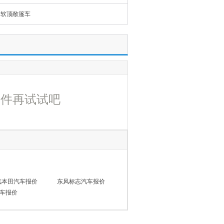
软顶敞篷车
条件再试试吧
汽本田汽车报价
东风标志汽车报价
车报价