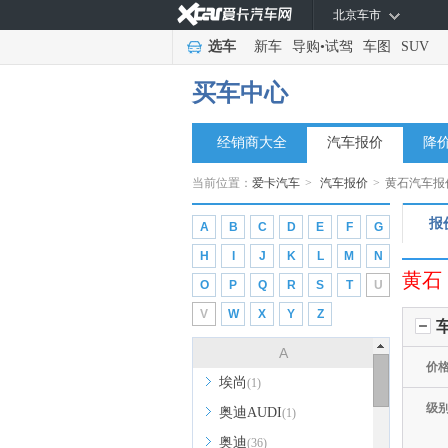
北京车市
选车
新车
导购
•
试驾
车图
SUV
买车中心
经销商大全
汽车报价
降
当前位置：
爱卡汽车
>
汽车报价
>
黄石汽车报
报
A
B
C
D
E
F
G
H
I
J
K
L
M
N
黄石
O
P
Q
R
S
T
U
V
W
X
Y
Z
A
价
埃尚
(1)
级
奥迪AUDI
(1)
奥迪
(36)