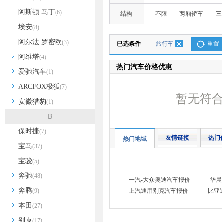
阿斯顿.马丁
(6)
结构
不限
两厢轿车
三
埃安
(8)
阿尔法.罗密欧
(3)
已选条件
旅行车
重置
阿维塔
(4)
热门汽车价格优惠
爱驰汽车
(1)
ARCFOX极狐
(7)
暂无符
安徽猎豹
(1)
B
保时捷
(7)
友情链接
热门
热门地域
宝马
(37)
宝骏
(5)
奔驰
(48)
一汽-大众奥迪汽车报价
华晨
奔腾
(9)
上汽通用别克汽车报价
比亚
本田
(27)
别克
(17)