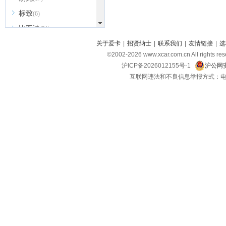
标致
(6)
比亚迪
(31)
北京越野
关于爱卡
|
招贤纳士
|
联系我们
|
友情链接
|
选
(7)
©2002-
2026
www.xcar.com.cn All ri
BEIJING汽车
(9)
沪ICP备2026012155号-1
沪公网安
北汽新能源
(3)
互联网违法和不良信息举报方式：电话：021-
北汽瑞翔
(2)
北汽昌河
(3)
北汽制造
(8)
宾利
(6)
博速
(1)
C
长安汽车
(23)
长安欧尚
(6)
长安启源
(4)
长安凯程
(12)