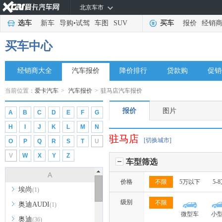
北京车市
选车
新车
导购
•
试驾
车图
SUV
买车
报价
经销
买车中心
经销商大全
汽车报价
降价排行
贷款购
促销
当前位置：
爱卡汽车
>
汽车报价
>
驻马店汽车报价
报价
图片
A
B
C
D
E
F
G
H
I
J
K
L
M
N
驻马店
[切换城市]
O
P
Q
R
S
T
U
V
W
X
Y
Z
车型筛选
A
价格
不限
5万以下
5-
埃尚
(1)
级别
不限
奥迪AUDI
(1)
微型车
小
奥迪
(36)