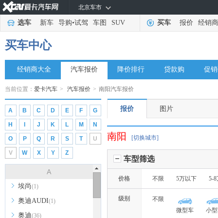
北京车市
选车
新车
导购
•
试驾
车图
SUV
买车
报价
经销
买车中心
经销商大全
汽车报价
降价排行
贷款购
促销
当前位置：
爱卡汽车
>
汽车报价
>
南阳汽车报价
报价
图片
A
B
C
D
E
F
G
H
I
J
K
L
M
N
南阳
[切换城市]
O
P
Q
R
S
T
U
V
W
X
Y
Z
车型筛选
A
价格
不限
5万以下
5-
埃尚
(1)
级别
不限
奥迪AUDI
(1)
微型车
小型
奥迪
(36)