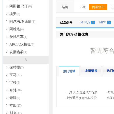
阿斯顿.马丁
(6)
结构
不限
两厢轿车
三
埃安
(8)
阿尔法.罗密欧
(3)
已选条件
50-70万
MPV
阿维塔
(4)
热门汽车价格优惠
爱驰汽车
(1)
ARCFOX极狐
(7)
暂无符
安徽猎豹
(1)
B
保时捷
(7)
友情链接
热门
热门地域
宝马
(37)
宝骏
(5)
奔驰
(48)
一汽-大众奥迪汽车报价
华晨
奔腾
(9)
上汽通用别克汽车报价
比亚
本田
(27)
别克
(17)