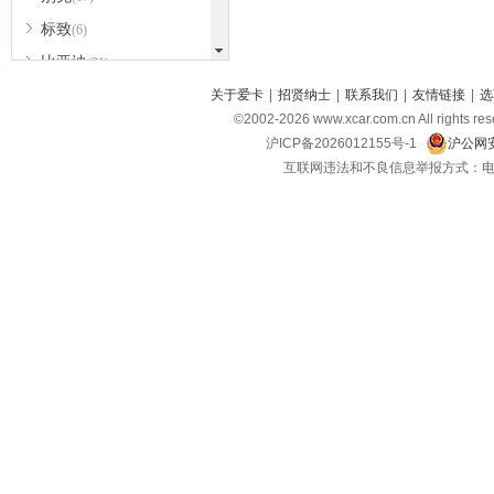
标致
(6)
比亚迪
(31)
北京越野
关于爱卡
|
招贤纳士
|
联系我们
|
友情链接
|
选
(7)
©2002-
2026
www.xcar.com.cn All ri
BEIJING汽车
(9)
沪ICP备2026012155号-1
沪公网安
北汽新能源
(3)
互联网违法和不良信息举报方式：电话：021-
北汽瑞翔
(2)
北汽昌河
(3)
北汽制造
(8)
宾利
(6)
博速
(1)
C
长安汽车
(23)
长安欧尚
(6)
长安启源
(4)
长安凯程
(12)