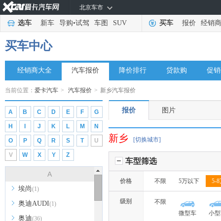
北京车市
选车
新车
导购
•
试驾
车图
SUV
买车
报价
经销
买车中心
经销商大全
汽车报价
降价排行
贷款购
促销
当前位置：
爱卡汽车
>
汽车报价
>
新乡汽车报价
报价
图片
A
B
C
D
E
F
G
H
I
J
K
L
M
N
新乡
[切换城市]
O
P
Q
R
S
T
U
V
W
X
Y
Z
车型筛选
A
价格
不限
5万以下
5-
埃尚
(1)
级别
不限
奥迪AUDI
(1)
微型车
小型
奥迪
(36)