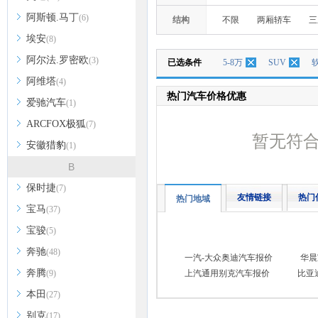
阿斯顿.马丁
(6)
结构
不限
两厢轿车
三
埃安
(8)
阿尔法.罗密欧
(3)
已选条件
5-8万
SUV
阿维塔
(4)
热门汽车价格优惠
爱驰汽车
(1)
ARCFOX极狐
(7)
暂无符
安徽猎豹
(1)
B
保时捷
(7)
友情链接
热门
热门地域
宝马
(37)
宝骏
(5)
奔驰
(48)
一汽-大众奥迪汽车报价
华晨
奔腾
(9)
上汽通用别克汽车报价
比亚
本田
(27)
别克
(17)