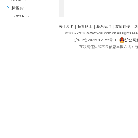
标致
(6)
比亚迪
(31)
北京越野
关于爱卡
|
招贤纳士
|
联系我们
|
友情链接
|
选
(7)
©2002-
2026
www.xcar.com.cn All ri
BEIJING汽车
(9)
沪ICP备2026012155号-1
沪公网安
北汽新能源
(3)
互联网违法和不良信息举报方式：电话：021-
北汽瑞翔
(2)
北汽昌河
(3)
北汽制造
(8)
宾利
(6)
博速
(1)
C
长安汽车
(23)
长安欧尚
(6)
长安启源
(4)
长安凯程
(12)