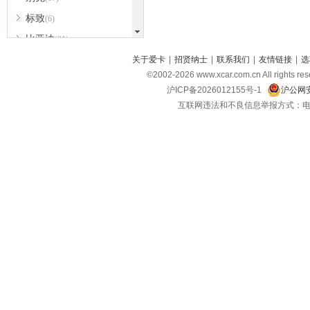
标致
(6)
比亚迪
(31)
北京越野
关于爱卡
|
招贤纳士
|
联系我们
|
友情链接
|
选
(7)
©2002-
2026
www.xcar.com.cn All ri
BEIJING汽车
(9)
沪ICP备2026012155号-1
沪公网安
北汽新能源
(3)
互联网违法和不良信息举报方式：电话：021-
北汽瑞翔
(2)
北汽昌河
(3)
北汽制造
(8)
宾利
(6)
博速
(1)
C
长安汽车
(23)
长安欧尚
(6)
长安启源
(4)
长安凯程
(12)