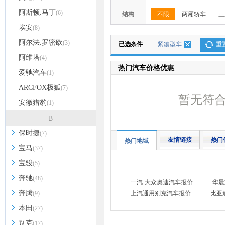
阿斯顿.马丁
(6)
结构
不限
两厢轿车
三
埃安
(8)
阿尔法.罗密欧
(3)
已选条件
紧凑型车
重
阿维塔
(4)
热门汽车价格优惠
爱驰汽车
(1)
ARCFOX极狐
(7)
暂无符
安徽猎豹
(1)
B
保时捷
(7)
友情链接
热门
热门地域
宝马
(37)
宝骏
(5)
奔驰
(48)
一汽-大众奥迪汽车报价
华晨
奔腾
(9)
上汽通用别克汽车报价
比亚
本田
(27)
别克
(17)