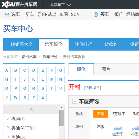
北京车市
选车
新车
导购
•
试驾
车图
SUV
买车
报价
经销
买车中心
经销商大全
汽车报价
降价排行
贷款购
促销
当前位置：
爱卡汽车
>
汽车报价
>
开封汽车报价
报价
图片
A
B
C
D
E
F
G
H
I
J
K
L
M
N
开封
[切换城市]
O
P
Q
R
S
T
U
V
W
X
Y
Z
车型筛选
A
价格
不限
5万以下
5-
埃尚
(1)
级别
不限
奥迪AUDI
(1)
微型车
小型
奥迪
(36)