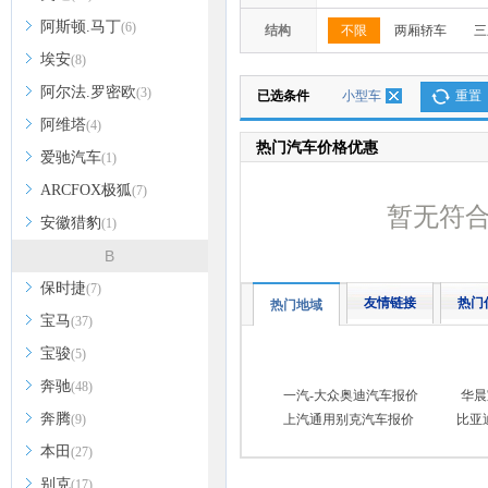
阿斯顿.马丁
(6)
结构
不限
两厢轿车
三
埃安
(8)
阿尔法.罗密欧
(3)
已选条件
小型车
重置
阿维塔
(4)
热门汽车价格优惠
爱驰汽车
(1)
ARCFOX极狐
(7)
暂无符
安徽猎豹
(1)
B
保时捷
(7)
友情链接
热门
热门地域
宝马
(37)
宝骏
(5)
奔驰
(48)
一汽-大众奥迪汽车报价
华晨
奔腾
(9)
上汽通用别克汽车报价
比亚
本田
(27)
别克
(17)