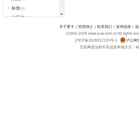
标致
(6)
比亚迪
(31)
北京越野
关于爱卡
|
招贤纳士
|
联系我们
|
友情链接
|
选
(7)
©2002-
2026
www.xcar.com.cn All ri
BEIJING汽车
(9)
沪ICP备2026012155号-1
沪公网安
北汽新能源
(3)
互联网违法和不良信息举报方式：电话：021-
北汽瑞翔
(2)
北汽昌河
(3)
北汽制造
(8)
宾利
(6)
博速
(1)
C
长安汽车
(23)
长安欧尚
(6)
长安启源
(4)
长安凯程
(12)