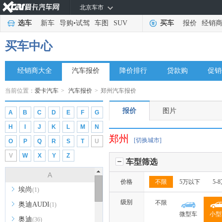
北京车市
选车
新车
导购
•
试驾
车图
SUV
买车
报价
经销
买车中心
经销商大全
汽车报价
降价排行
贷款购
促销
当前位置：
爱卡汽车
>
汽车报价
>
郑州汽车报价
报价
图片
A
B
C
D
E
F
G
H
I
J
K
L
M
N
郑州
[切换城市]
O
P
Q
R
S
T
U
V
W
X
Y
Z
车型筛选
A
价格
不限
5万以下
5-
埃尚
(1)
级别
不限
奥迪AUDI
(1)
微型车
小型
奥迪
(36)