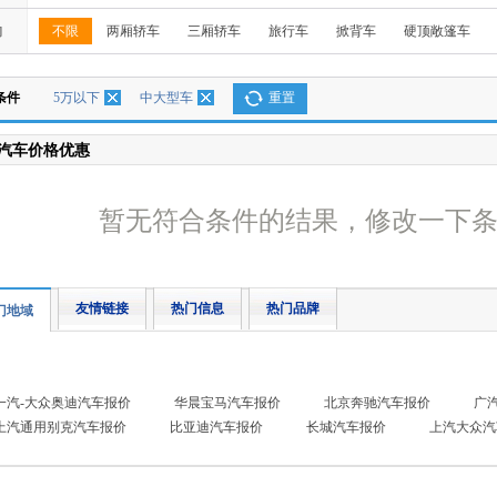
构
不限
两厢轿车
三厢轿车
旅行车
掀背车
硬顶敞篷车
条件
5万以下
中大型车
重置
汽车价格优惠
暂无符合条件的结果，修改一下
友情链接
热门信息
热门品牌
门地域
一汽-大众奥迪汽车报价
华晨宝马汽车报价
北京奔驰汽车报价
广
上汽通用别克汽车报价
比亚迪汽车报价
长城汽车报价
上汽大众汽