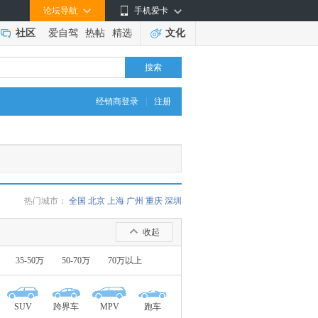
论坛导航
手机爱卡
社区
爱自驾
热帖
精选
文化
搜索
|
经销商登录
注册
热门城市：
全国
北京
上海
广州
重庆
深圳
收起
35-50万
50-70万
70万以上
SUV
跨界车
MPV
跑车