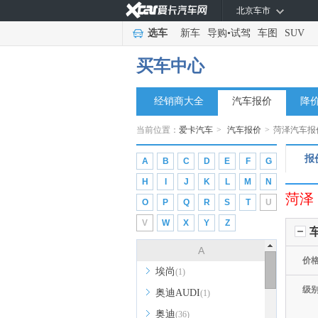
北京车市
选车
新车
导购
•
试驾
车图
SUV
买车中心
经销商大全
汽车报价
降
当前位置：
爱卡汽车
>
汽车报价
>
菏泽汽车报
报
A
B
C
D
E
F
G
H
I
J
K
L
M
N
菏泽
O
P
Q
R
S
T
U
V
W
X
Y
Z
A
价
埃尚
(1)
级
奥迪AUDI
(1)
奥迪
(36)