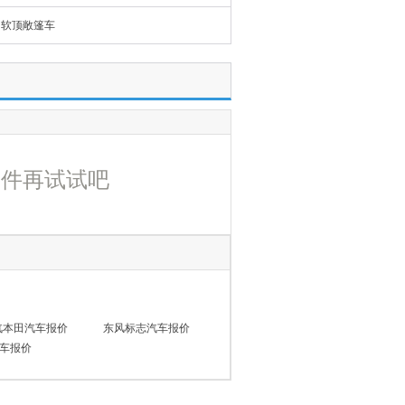
软顶敞篷车
条件再试试吧
汽本田汽车报价
东风标志汽车报价
车报价