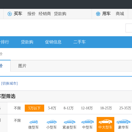
买车
报价
经销商
贷款购
用车
商城
价排行
贷款购
促销信息
二手车
价
价
图片
[切换城市]
车型筛选
格
不限
5万以下
5-8万
8-12万
12-18万
18-25万
25-35万
别
不限
微型车
小型车
紧凑型车
中型车
中大型车
豪华车