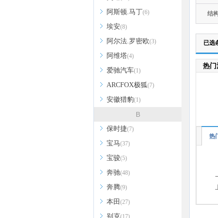
阿斯顿.马丁
(6)
结
埃安
(8)
阿尔法.罗密欧
(3)
已选
阿维塔
(4)
热门
爱驰汽车
(1)
ARCFOX极狐
(7)
安徽猎豹
(1)
B
保时捷
(7)
热
宝马
(37)
宝骏
(5)
奔驰
(48)
奔腾
(9)
本田
(27)
别克
(17)