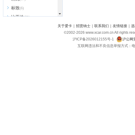
标致
(6)
比亚迪
(31)
北京越野
关于爱卡
|
招贤纳士
|
联系我们
|
友情链接
|
选
(7)
©2002-
2026
www.xcar.com.cn All ri
BEIJING汽车
(9)
沪ICP备2026012155号-1
沪公网安
北汽新能源
(3)
互联网违法和不良信息举报方式：电话：021-
北汽瑞翔
(2)
北汽昌河
(3)
北汽制造
(8)
宾利
(6)
博速
(1)
C
长安汽车
(23)
长安欧尚
(6)
长安启源
(4)
长安凯程
(12)