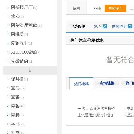
阿斯顿.马丁
(6)
结构
不限
两厢轿车
三
埃安
(8)
阿尔法.罗密欧
(3)
已选条件
SUV
两厢轿车
阿维塔
(4)
热门汽车价格优惠
爱驰汽车
(1)
ARCFOX极狐
(7)
暂无符
安徽猎豹
(1)
B
保时捷
(7)
友情链接
热门
热门地域
宝马
(37)
宝骏
(5)
奔驰
(48)
一汽-大众奥迪汽车报价
华晨
奔腾
(9)
上汽通用别克汽车报价
比亚
本田
(27)
别克
(17)