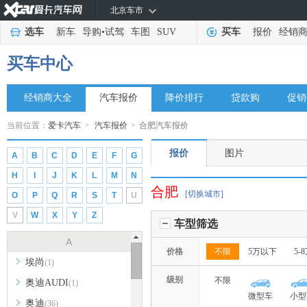
北京车市
选车
新车
导购
•
试驾
车图
SUV
买车
报价
经销
买车中心
经销商大全
汽车报价
降价排行
贷款购
促销
当前位置：
爱卡汽车
>
汽车报价
>
合肥汽车报价
报价
图片
A
B
C
D
E
F
G
H
I
J
K
L
M
N
合肥
[切换城市]
O
P
Q
R
S
T
U
V
W
X
Y
Z
车型筛选
A
价格
不限
5万以下
5-
埃尚
(1)
级别
不限
奥迪AUDI
(1)
微型车
小型
奥迪
(36)