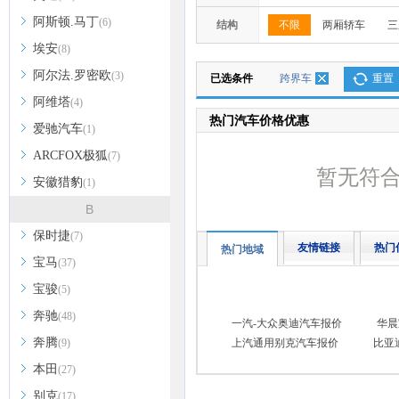
阿斯顿.马丁
(6)
结构
不限
两厢轿车
三
埃安
(8)
阿尔法.罗密欧
(3)
已选条件
跨界车
重置
阿维塔
(4)
热门汽车价格优惠
爱驰汽车
(1)
ARCFOX极狐
(7)
暂无符
安徽猎豹
(1)
B
保时捷
(7)
友情链接
热门
热门地域
宝马
(37)
宝骏
(5)
奔驰
(48)
一汽-大众奥迪汽车报价
华晨
奔腾
(9)
上汽通用别克汽车报价
比亚
本田
(27)
别克
(17)