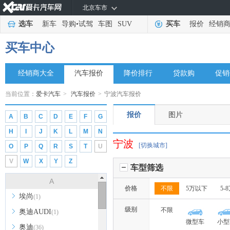
北京车市
选车
新车
导购
•
试驾
车图
SUV
买车
报价
经销
买车中心
经销商大全
汽车报价
降价排行
贷款购
促销
当前位置：
爱卡汽车
>
汽车报价
>
宁波汽车报价
报价
图片
A
B
C
D
E
F
G
H
I
J
K
L
M
N
宁波
[切换城市]
O
P
Q
R
S
T
U
V
W
X
Y
Z
车型筛选
A
价格
不限
5万以下
5-
埃尚
(1)
级别
不限
奥迪AUDI
(1)
微型车
小型
奥迪
(36)