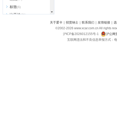
标致
(6)
比亚迪
(31)
北京越野
关于爱卡
|
招贤纳士
|
联系我们
|
友情链接
|
选
(7)
©2002-
2026
www.xcar.com.cn All ri
BEIJING汽车
(9)
沪ICP备2026012155号-1
沪公网安
北汽新能源
(3)
互联网违法和不良信息举报方式：电话：021-
北汽瑞翔
(2)
北汽昌河
(3)
北汽制造
(8)
宾利
(6)
博速
(1)
C
长安汽车
(23)
长安欧尚
(6)
长安启源
(4)
长安凯程
(12)