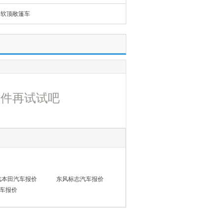
软顶敞篷车
条件再试试吧
汽本田汽车报价
东风标志汽车报价
车报价