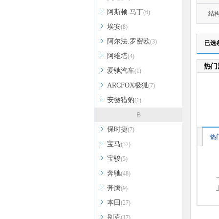
阿斯顿.马丁
(6)
结
埃安
(8)
阿尔法.罗密欧
(3)
已选
阿维塔
(4)
热门
爱驰汽车
(1)
ARCFOX极狐
(7)
安徽猎豹
(1)
B
保时捷
(7)
热
宝马
(37)
宝骏
(5)
奔驰
(48)
奔腾
(9)
本田
(27)
别克
(17)