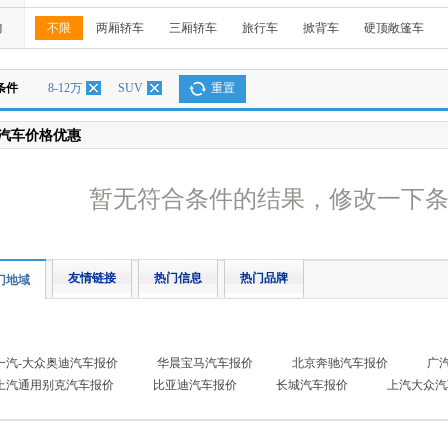
构
不限
两厢轿车
三厢轿车
旅行车
掀背车
硬顶敞篷车
条件
8-12万
SUV
重置
汽车价格优惠
暂无符合条件的结果，修改一下
友情链接
热门信息
热门品牌
门地域
一汽-大众奥迪汽车报价
华晨宝马汽车报价
北京奔驰汽车报价
广
上汽通用别克汽车报价
比亚迪汽车报价
长城汽车报价
上汽大众汽