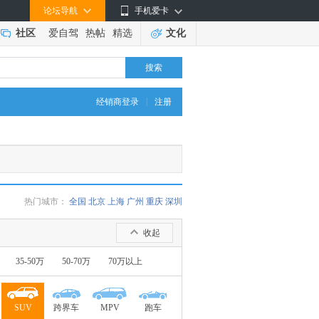
论坛导航
手机爱卡
社区
爱自驾
热帖
精选
文化
搜索
|
经销商登录
注册
热门城市：
全国
北京
上海
广州
重庆
深圳
收起
35-50万
50-70万
70万以上
SUV
跨界车
MPV
跑车