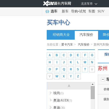
北京车市
选车
新车
导购
•
试驾
车图
SUV
买车中心
经销商大全
汽车报价
降
当前位置：
爱卡汽车
>
汽车报价
>
苏州汽车报
报
A
B
C
D
E
F
G
H
I
J
K
L
M
N
苏州
O
P
Q
R
S
T
U
V
W
X
Y
Z
A
价
埃尚
(1)
级
奥迪AUDI
(1)
奥迪
(36)