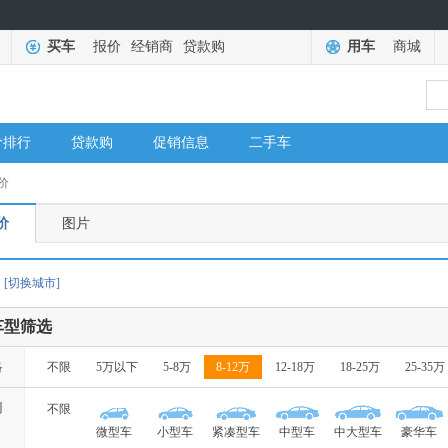
买车
报价
经销商
贷款购
用车
商城
价排行
贷款购
促销信息
二手车
价
价
图片
[切换城市]
车型筛选
格
不限
5万以下
5-8万
8-12万
12-18万
18-25万
25-35万
别
不限
微型车
小型车
紧凑型车
中型车
中大型车
豪华车