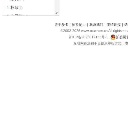
标致
(6)
比亚迪
(31)
北京越野
关于爱卡
|
招贤纳士
|
联系我们
|
友情链接
|
选
(7)
©2002-
2026
www.xcar.com.cn All ri
BEIJING汽车
(9)
沪ICP备2026012155号-1
沪公网安
北汽新能源
(3)
互联网违法和不良信息举报方式：电话：021-
北汽瑞翔
(2)
北汽昌河
(3)
北汽制造
(8)
宾利
(6)
博速
(1)
C
长安汽车
(23)
长安欧尚
(6)
长安启源
(4)
长安凯程
(12)