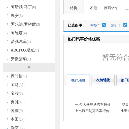
阿斯顿.马丁
(6)
结构
不限
两厢轿车
三
埃安
(8)
阿尔法.罗密欧
(3)
已选条件
中型车
旅行车
阿维塔
(4)
热门汽车价格优惠
爱驰汽车
(1)
ARCFOX极狐
(7)
暂无符
安徽猎豹
(1)
B
保时捷
(7)
友情链接
热门
热门地域
宝马
(37)
宝骏
(5)
奔驰
(48)
一汽-大众奥迪汽车报价
华晨
奔腾
(9)
上汽通用别克汽车报价
比亚
本田
(27)
别克
(17)