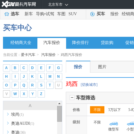
北京车市
选车
新车
导购
•
试驾
车图
SUV
买车
报价
经销
买车中心
经销商大全
汽车报价
降价排行
贷款购
促销
当前位置：
爱卡汽车
>
汽车报价
>
鸡西汽车报价
报价
图片
A
B
C
D
E
F
G
H
I
J
K
L
M
N
鸡西
[切换城市]
O
P
Q
R
S
T
U
V
W
X
Y
Z
车型筛选
A
价格
不限
5万以下
5-
埃尚
(1)
级别
不限
奥迪AUDI
(1)
微型车
小型
奥迪
(36)