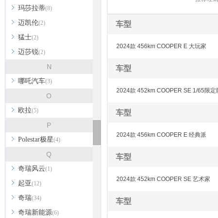
玛莎拉蒂
COUNTRYMAN
(8)
迈凯伦
(2)
车型
猛士
(2)
2024款 456km COOPER E 大玩家
迈莎锐
(2)
N
车型
哪吒汽车
(3)
2024款 452km COOPER SE 1/65限
O
欧拉
(5)
车型
P
2024款 456km COOPER E 经典派
Polestar极星
(4)
Q
车型
奇瑞风云
(1)
2024款 452km COOPER SE 艺术家
起亚
(12)
奇瑞
(34)
车型
奇瑞新能源
(6)