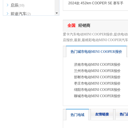
2024款 452km COOPER SE 赛车手
启辰
(10)
前途汽车
(2)
R
全国
经销商
日产
(14)
爱卡汽车电动MINI COOPER报价,提供电动MI
荣威
(18)
店报价,最新,最精彩电动MINI COOPER
睿蓝汽车
(8)
热门城市电动MINI COOPER报价
瑞驰汽车
(3)
济南市电动MINI COOPER报价
瑞风汽车
(7)
兰州市电动MINI COOPER报价
S
邯郸市电动MINI COOPER报价
斯柯达
(6)
枣庄市电动MINI COOPER报价
绵阳市电动MINI COOPER报价
三菱
(3)
聊城市电动MINI COOPER报价
斯巴鲁
(4)
深蓝
(8)
友情链接
热门
热门地域
上汽大通MAXUS
(19)
smart
(3)