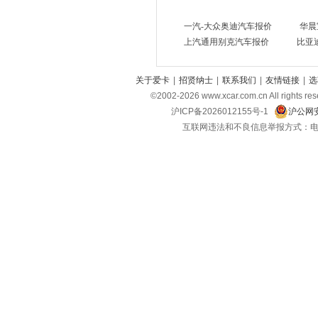
思皓
(6)
一汽-大众奥迪汽车报价
华晨
双龙
(1)
上汽通用别克汽车报价
比亚
鑫源汽车
(5)
SWM斯威汽车
(6)
关于爱卡
|
招贤纳士
|
联系我们
|
友情链接
|
选
©2002-
2026
www.xcar.com.cn All ri
SERES赛力斯
(1)
沪ICP备2026012155号-1
沪公网安
思铭
(1)
互联网违法和不良信息举报方式：电话：021-
SONGSAN MOTORS
(2)
沙龙汽车
(1)
T
坦克
(5)
特斯拉
(3)
腾势
(6)
天际
(2)
W
沃尔沃
(10)