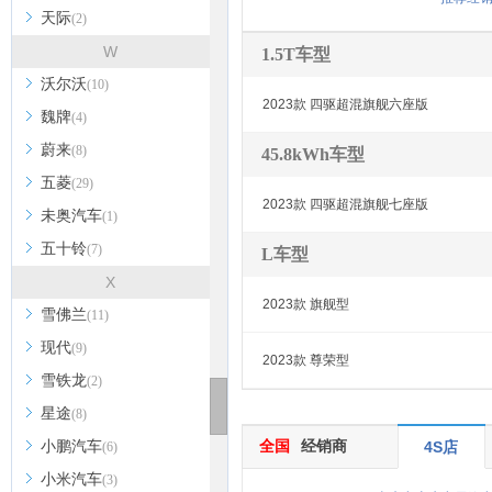
天际
(2)
W
1.5T车型
沃尔沃
(10)
2023款 四驱超混旗舰六座版
魏牌
(4)
蔚来
(8)
45.8kWh车型
五菱
(29)
2023款 四驱超混旗舰七座版
未奥汽车
(1)
五十铃
(7)
L车型
X
2023款 旗舰型
雪佛兰
(11)
现代
(9)
2023款 尊荣型
雪铁龙
(2)
星途
(8)
全国
经销商
小鹏汽车
4S店
(6)
小米汽车
(3)