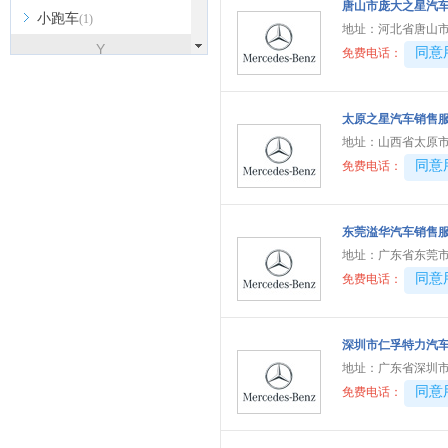
唐山市庞大之星汽
小跑车
(1)
地址：
河北省唐山市
Y
40081
同意
免费电话：
烨
(2)
萤火虫
(1)
太原之星汽车销售
仰望
(3)
地址：
山西省太原市
40081
同意
免费电话：
英菲尼迪
(3)
一汽
(3)
野马
(2)
东莞溢华汽车销售
地址：
广东省东莞市
远航汽车
(4)
40081
同意
免费电话：
依维柯
(6)
云度
(2)
深圳市仁孚特力汽
宇通客车
(1)
地址：
广东省深圳市
银隆新能源
(1)
40081
同意
免费电话：
远程汽车
(3)
Z