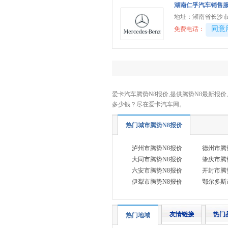
湖南仁孚汽车销售
智己汽车
(4)
地址：
湖南省长沙市
中国重汽VGV
(8)
40081
同意
免费电话：
中兴汽车
(4)
众泰
(1)
知豆
(1)
爱卡汽车腾势N8报价,提供腾势N8最新报价
多少钱？尽在爱卡汽车网。
热门城市腾势N8报价
泸州市腾势N8报价
德州市腾
大同市腾势N8报价
肇庆市腾
六安市腾势N8报价
开封市腾
伊犁市腾势N8报价
鄂尔多斯
友情链接
热门
热门地域