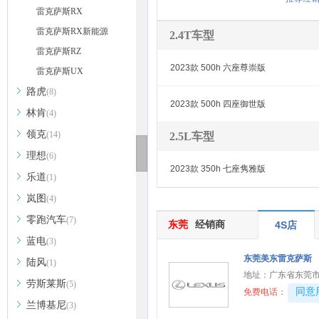
雷克萨斯RX
雷克萨斯RX新能源
2.4T车型
雷克萨斯RZ
2023款 500h 六座尊崇版
雷克萨斯UX
路虎
(8)
2023款 500h 四座御世版
林肯
(4)
领克
(14)
2.5L车型
理想
(6)
2023款 350h 七座隽雅版
乐道
(1)
岚图
(4)
零跑汽车
(7)
东莞
经销商
4S店
蓝电
(3)
东莞美东雷克萨斯
陆风
(1)
地址：
广东省东莞市寮
劳斯莱斯
(5)
40081
同意
免费电话：
兰博基尼
(3)