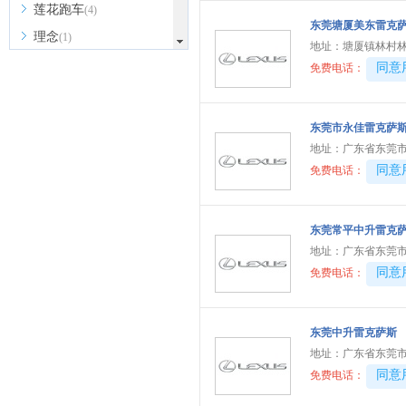
莲花跑车
(4)
东莞塘厦美东雷克
理念
(1)
地址：
塘厦镇林村林
LUMMA
(1)
40081
同意
免费电话：
陆地方舟
(1)
雷丁
(1)
东莞市永佳雷克萨
凌宝汽车
(1)
地址：
广东省东莞
40081
同意
免费电话：
M
马自达
(3)
名爵
(9)
东莞常平中升雷克
地址：
广东省东莞
MINI
(8)
40081
同意
免费电话：
玛莎拉蒂
(8)
迈凯伦
(2)
东莞中升雷克萨斯
猛士
(2)
地址：
广东省东莞
迈莎锐
(2)
40081
同意
免费电话：
N