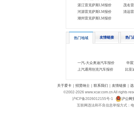
睿蓝汽车
(8)
湛江雷克萨斯LM报价
茂名雷
河源雷克萨斯LM报价
清远雷
瑞驰汽车
(3)
潮州雷克萨斯LM报价
瑞风汽车
(7)
S
友情链接
热门
热门地域
斯柯达
(6)
三菱
(3)
斯巴鲁
(4)
一汽-大众奥迪汽车报价
华晨
深蓝
(8)
上汽通用别克汽车报价
比亚
上汽大通MAXUS
(19)
smart
(3)
关于爱卡
|
招贤纳士
|
联系我们
|
友情链接
|
选
©2002-
2026
www.xcar.com.cn All ri
思皓
(6)
沪ICP备2026012155号-1
沪公网安
双龙
(1)
互联网违法和不良信息举报方式：电话：021-
鑫源汽车
(5)
SWM斯威汽车
(6)
SERES赛力斯
(1)