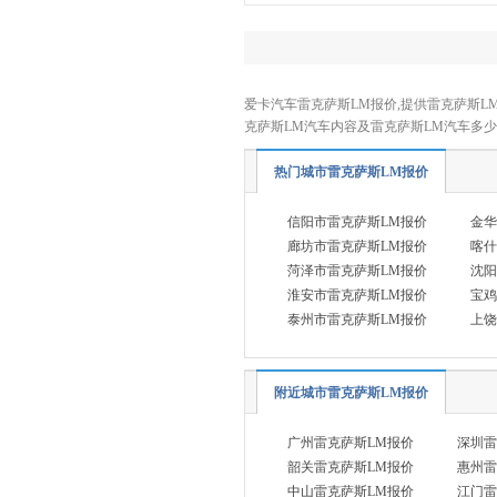
哪吒汽车
(3)
O
欧拉
(5)
爱卡汽车雷克萨斯LM报价,提供雷克萨斯LM
P
克萨斯LM汽车内容及雷克萨斯LM汽车多
Polestar极星
(4)
热门城市雷克萨斯LM报价
Q
奇瑞风云
(1)
信阳市雷克萨斯LM报价
金华
起亚
廊坊市雷克萨斯LM报价
喀什
(12)
菏泽市雷克萨斯LM报价
沈阳
奇瑞
(34)
淮安市雷克萨斯LM报价
宝鸡
奇瑞新能源
(6)
泰州市雷克萨斯LM报价
上饶
启辰
(10)
前途汽车
(2)
附近城市雷克萨斯LM报价
R
广州雷克萨斯LM报价
深圳雷
日产
(14)
韶关雷克萨斯LM报价
惠州雷
荣威
(18)
中山雷克萨斯LM报价
江门雷