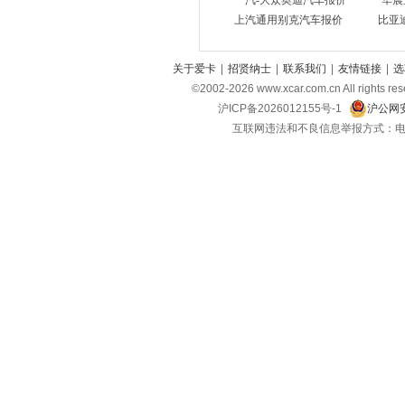
东风风光
一汽-大众奥迪汽车报价
华晨
(9)
上汽通用别克汽车报价
比亚
东风小康
(13)
东风富康
(3)
关于爱卡
|
招贤纳士
|
联系我们
|
友情链接
|
选
电动屋
(1)
©2002-
2026
www.xcar.com.cn All ri
东风瑞泰特
沪ICP备2026012155号-1
沪公网安
(2)
互联网违法和不良信息举报方式：电话：021-
大运汽车
(1)
E
212
(1)
F
丰田
(38)
福特
(18)
方程豹
(3)
飞凡汽车
(3)
福田
(18)
法拉利
(11)