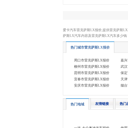
长安跨越
(4)
长城（皮卡）
(7)
成功汽车
(1)
爱卡汽车雷克萨斯LX报价,提供雷克萨斯LX
D
萨斯LX汽车内容及雷克萨斯LX汽车多少
道朗格
(1)
热门城市雷克萨斯LX报价
东风瑞泰特
(1)
大众
(41)
周口市雷克萨斯LX报价
嘉兴
柳州市雷克萨斯LX报价
武汉
DS
(5)
昆明市雷克萨斯LX报价
保定
东风
(11)
宜春市雷克萨斯LX报价
天津
东风风行
(13)
安庆市雷克萨斯LX报价
烟台
东风风神
(9)
东风奕派
(1)
友情链接
热门
热门地域
东风纳米
(3)
东风风度
(1)