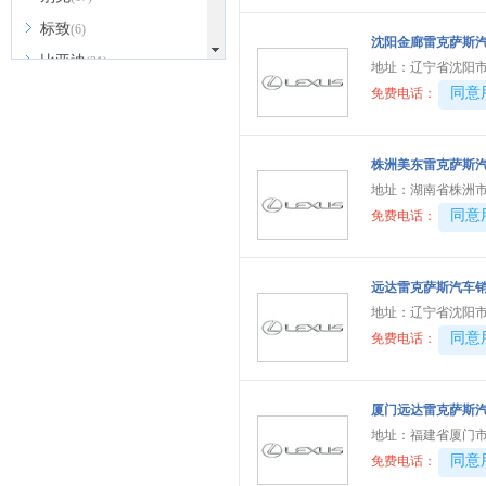
标致
(6)
沈阳金廊雷克萨斯
比亚迪
(31)
地址：
辽宁省沈阳市
40081
同意
北京越野
免费电话：
(7)
BEIJING汽车
(9)
北汽新能源
(3)
株洲美东雷克萨斯
地址：
湖南省株洲市
北汽瑞翔
(2)
40081
同意
免费电话：
北汽昌河
(3)
北汽制造
(8)
远达雷克萨斯汽车
宾利
(6)
地址：
辽宁省沈阳市
博速
(1)
40081
同意
免费电话：
C
长安汽车
(23)
厦门远达雷克萨斯
长安欧尚
(6)
地址：
福建省厦门市
长安启源
(4)
40081
同意
免费电话：
长安凯程
(12)