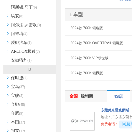
阿斯顿.马丁
(6)
L车型
埃安
(8)
阿尔法.罗密欧
(3)
2024款 700h 领途版
阿维塔
(4)
爱驰汽车
(1)
2024款 700h OVERTRAIL领境版
ARCFOX极狐
(7)
2024款 700h VIP领世版
安徽猎豹
(1)
B
2024款 700h 领界版
保时捷
(7)
宝马
(37)
宝骏
(5)
全国
经销商
4S店
奔驰
(48)
东莞美东雷克萨斯
奔腾
(9)
地址：
广东省东莞市寮
本田
(27)
40081
同意
免费电话：
别克
(17)