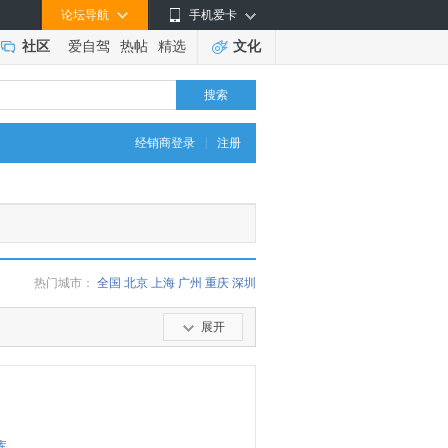
论坛导航
手机爱卡
社区
爱自驾
热帖
精选
文化
搜索
|
经销商登录
注册
热门城市：
全国
北京
上海
广州
重庆
深圳
展开
库