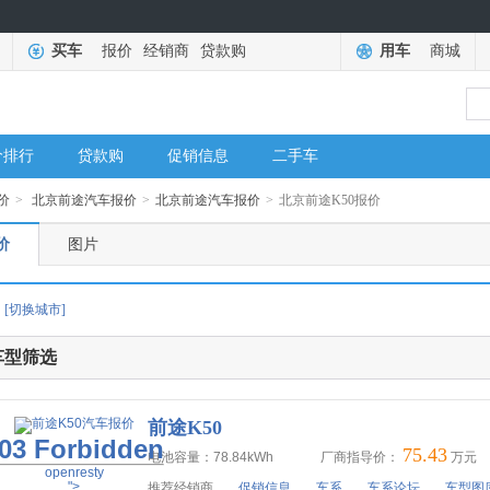
买车
报价
经销商
贷款购
用车
商城
价排行
贷款购
促销信息
二手车
价
>
北京前途汽车报价
>
北京前途汽车报价
>
北京前途K50报价
价
图片
[切换城市]
车型筛选
前途K50
03 Forbidden
75.43
电池容量：78.84kWh
厂商指导价：
万元
openresty
">
推荐经销商
促销信息
车系
车系论坛
车型图