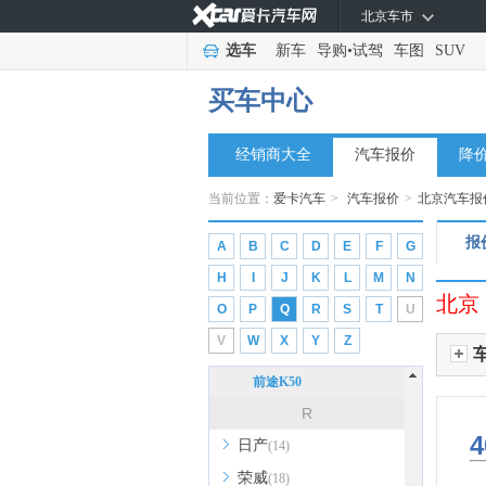
北京车市
P
选车
新车
导购
•
试驾
车图
SUV
Polestar极星
(4)
Q
买车中心
奇瑞风云
(1)
经销商大全
汽车报价
降
起亚
(12)
奇瑞
(34)
当前位置：
爱卡汽车
>
汽车报价
>
北京汽车报
奇瑞新能源
(6)
报
A
B
C
D
E
F
G
启辰
(10)
H
I
J
K
L
M
N
前途汽车
(2)
北京
O
P
Q
R
S
T
U
前途汽车
(2)
V
W
X
Y
Z
前途K20
前途K50
R
4
日产
(14)
荣威
(18)