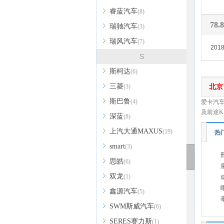
睿蓝汽车
(8)
78
瑞驰汽车
(3)
瑞风汽车
(7)
201
S
斯柯达
(6)
三菱
北京
(3)
斯巴鲁
(4)
爱卡汽车
及前途K
深蓝
(8)
上汽大通MAXUS
(19)
热
smart
(3)
思皓
(6)
双龙
(1)
鑫源汽车
(5)
SWM斯威汽车
(6)
SERES赛力斯
(1)