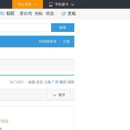
论坛导航
手机爱卡
社区
爱自驾
热帖
精选
文化
搜索
|
经销商登录
注册
热门城市：
全国
北京
上海
广州
重庆
深圳
展开
9
万元
库