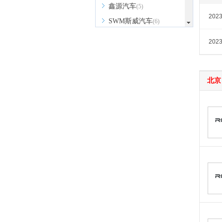
鑫源汽车
(5)
202
SWM斯威汽车
(6)
SERES赛力斯
(1)
202
思铭
(1)
SONGSAN MOTORS
(2)
北京
沙龙汽车
(1)
T
坦克
(5)
特斯拉
(3)
腾势
(6)
天际
(2)
W
沃尔沃
(10)
魏牌
(4)
蔚来
(8)