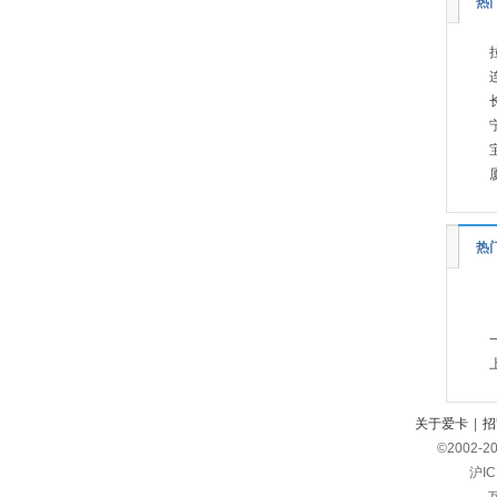
热
英菲尼迪
(3)
一汽
(3)
野马
(2)
远航汽车
(4)
依维柯
(6)
云度
(2)
宇通客车
(1)
热
银隆新能源
(1)
远程汽车
(3)
Z
智己汽车
(4)
中国重汽VGV
(8)
中兴汽车
(4)
关于爱卡
|
招
©2002-
2
众泰
(1)
沪IC
知豆
(1)