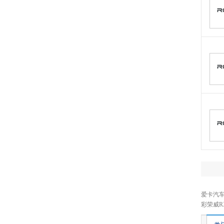
五菱
(29)
未奥汽车
(1)
五十铃
(7)
X
雪佛兰
(11)
现代
(9)
雪铁龙
(2)
星途
(8)
小鹏汽车
(6)
小米汽车
(3)
小跑车
(1)
Y
烨
(2)
爱卡汽车
萤火虫
(1)
彩荣威R
仰望
(3)