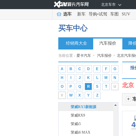
北京车市
上汽荣威
(18)
鲸
选车
新车
导购
•
试驾
车图
SUV
鲸
买车中心
科莱威CLEVER
龙猫
经销商大全
汽车报价
降
荣威D5X DMH
当前位置：
爱卡汽车
>
汽车报价
>
北京汽车报
荣威D6
荣威D7
报
A
B
C
D
E
F
G
荣威Ei5
H
I
J
K
L
M
N
荣威M7 DMH
北京
O
P
Q
R
S
T
U
荣威RX5
V
W
X
Y
Z
荣威RX5 PLUS
荣威RX5新能源
荣威RX9
4
荣威i5
荣威i6 MAX