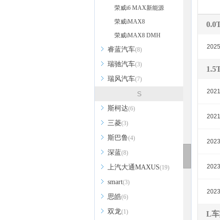
荣威i6 MAX新能源
荣威iMAX8
0.
荣威iMAX8 DMH
202
睿蓝汽车
(8)
瑞驰汽车
(3)
1.
瑞风汽车
(7)
202
S
斯柯达
(6)
202
三菱
(3)
斯巴鲁
(4)
202
深蓝
(8)
202
上汽大通MAXUS
(19)
smart
(3)
202
思皓
(6)
双龙
(1)
L