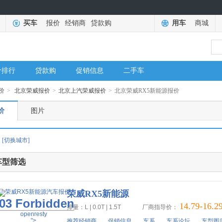
买车
报价
经销商
贷款购
用车
商城
价排行
贷款购
促销信息
二手车
价
>
北京荣威报价
>
北京上汽荣威报价
>
北京荣威RX5新能源报价
价
图片
[切换城市]
车型筛选
荣威RX5新能源
03 Forbidden
14.79-16.2
排量：L | 0.0T | 1.5T
厂商指导价：
openresty
">
推荐经销商
促销信息
车系
车系论坛
车型图