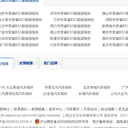
门城市荣威RX5新能源报价
拉萨市荣威RX5新能源报价
滨州市荣威RX5新能源报价
佛山市荣威RX5
连云港市荣威RX5新能源报价
兰州市荣威RX5新能源报价
绵阳市荣威RX
长沙市荣威RX5新能源报价
周口市荣威RX5新能源报价
黔西南市荣威RX
宁波市荣威RX5新能源报价
唐山市荣威RX5新能源报价
肇庆市荣威RX5
宝鸡市荣威RX5新能源报价
昭通市荣威RX5新能源报价
潍坊市荣威RX5
厦门市荣威RX5新能源报价
六安市荣威RX5新能源报价
嘉兴市荣威RX5
友情链接
热门品牌
门地域
一汽-大众奥迪汽车报价
华晨宝马汽车报价
北京奔驰汽车报价
广
上汽通用别克汽车报价
比亚迪汽车报价
长城汽车报价
上汽大众汽
贤纳士
|
联系我们
|
友情链接
|
选车中心
|
汽车图片
|
汽车论坛
|
站点地图
|
意见
026
www.xcar.com.cn All rights reserved. 上海汉玄文化传播有限公司 版权所有.
021-
P备2026012155号-1
沪公网安备31010602010076号
用户服务协议
隐私权