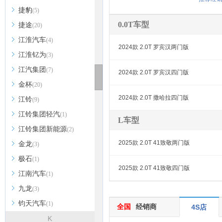
捷豹
(5)
0.0T车型
捷途
(20)
江淮汽车
(4)
2024款 2.0T 罗宾汉两门版
江淮钇为
(3)
江汽集团
(7)
2024款 2.0T 罗宾汉四门版
金杯
(20)
2024款 2.0T 撒哈拉四门版
江铃
(9)
江铃集团轻汽
(1)
L车型
江铃集团新能源
(2)
2025款 2.0T 41致敬两门版
金龙
(3)
极石
(1)
2025款 2.0T 41致敬四门版
江南汽车
(1)
九龙
(3)
钧天汽车
(1)
全国
经销商
4S店
K