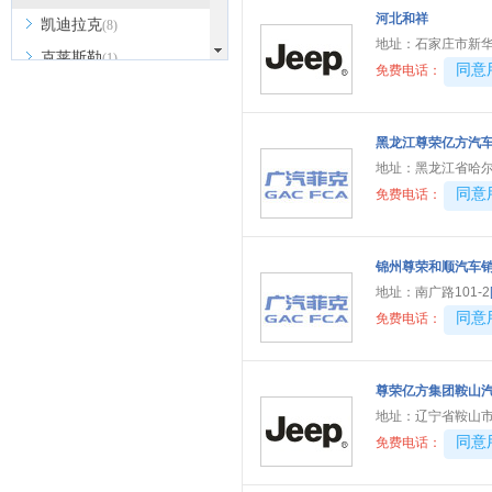
河北和祥
凯迪拉克
(8)
地址：
石家庄市新华
克莱斯勒
(1)
40081
同意
免费电话：
凯翼
(7)
开瑞
(4)
黑龙江尊荣亿方汽
卡威
(1)
地址：
黑龙江省哈
Karma
(1)
40081
同意
免费电话：
克蒂汽车
(4)
L
锦州尊荣和顺汽车
灵悉
(1)
地址：
南广路101-2
40081
同意
免费电话：
雷克萨斯
(12)
路虎
(8)
林肯
(4)
尊荣亿方集团鞍山
地址：
辽宁省鞍山市
领克
(14)
40081
同意
免费电话：
理想
(6)
乐道
(1)