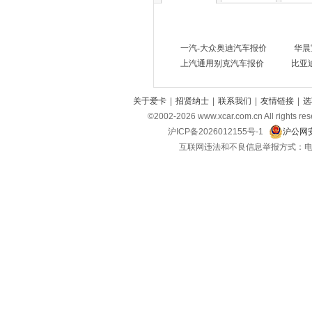
MINI
(8)
玛莎拉蒂
(8)
一汽-大众奥迪汽车报价
华晨
迈凯伦
(2)
上汽通用别克汽车报价
比亚
猛士
(2)
关于爱卡
|
招贤纳士
|
联系我们
|
友情链接
|
选
迈莎锐
(2)
©2002-
2026
www.xcar.com.cn All ri
N
沪ICP备2026012155号-1
沪公网安
哪吒汽车
(3)
互联网违法和不良信息举报方式：电话：021-
O
欧拉
(5)
P
Polestar极星
(4)
Q
奇瑞风云
(1)
起亚
(12)
奇瑞
(34)