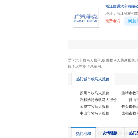
浙江辰通汽车有限公司
岚图
(4)
地址：
浙江省杭州市
零跑汽车
(7)
40081
同意
免费电话：
蓝电
(3)
陆风
(1)
劳斯莱斯
(5)
兰博基尼
(3)
爱卡汽车牧马人报价,提供牧马人最新报价,包
莲花跑车
(4)
钱？尽在爱卡汽车网。
理念
(1)
热门城市牧马人报价
LUMMA
(1)
陆地方舟
(1)
苏州市牧马人报价
曲靖市牧
雷丁
呼和浩特市牧马人报价
佛山
(1)
金华市牧马人报价
包头市牧
凌宝汽车
(1)
中山市牧马人报价
成都市牧
M
马自达
(3)
友情链接
热门
热门地域
名爵
(9)