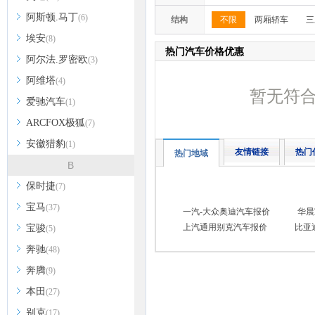
阿斯顿.马丁
(6)
结构
不限
两厢轿车
三
埃安
(8)
热门汽车价格优惠
阿尔法.罗密欧
(3)
阿维塔
(4)
暂无符
爱驰汽车
(1)
ARCFOX极狐
(7)
安徽猎豹
(1)
友情链接
热门
热门地域
B
保时捷
(7)
宝马
(37)
一汽-大众奥迪汽车报价
华晨
上汽通用别克汽车报价
比亚
宝骏
(5)
奔驰
(48)
奔腾
(9)
本田
(27)
别克
(17)