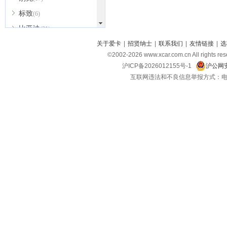
标致
(6)
比亚迪
(31)
北京越野
关于爱卡
|
招贤纳士
|
联系我们
|
友情链接
|
选
(7)
©2002-
2026
www.xcar.com.cn All ri
BEIJING汽车
(9)
沪ICP备2026012155号-1
沪公网安
北汽新能源
(3)
互联网违法和不良信息举报方式：电话：021-
北汽瑞翔
(2)
北汽昌河
(3)
北汽制造
(8)
宾利
(6)
博速
(1)
C
长安汽车
(23)
长安欧尚
(6)
长安启源
(4)
长安凯程
(12)