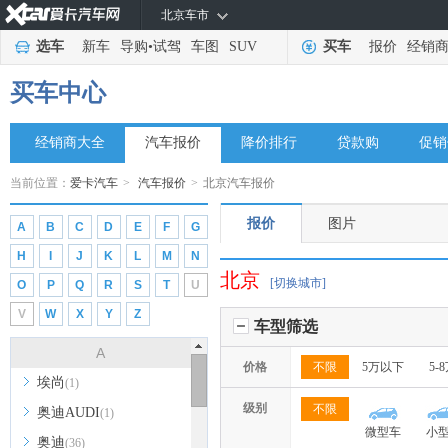
北京车市
选车
新车
导购
•
试驾
车图
SUV
买车
报价
经销
买车中心
经销商大全
汽车报价
降价排行
贷款购
促销
当前位置：
爱卡汽车
>
汽车报价
>
北京汽车报价
报价
图片
A
B
C
D
E
F
G
H
I
J
K
L
M
N
北京
[切换城市]
O
P
Q
R
S
T
U
V
W
X
Y
Z
车型筛选
A
价格
不限
5万以下
5-
埃尚
(1)
级别
不限
奥迪AUDI
(1)
微型车
小
奥迪
(36)