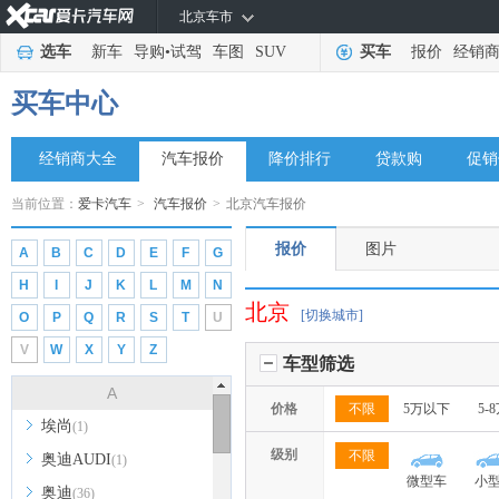
北京车市
选车
新车
导购
•
试驾
车图
SUV
买车
报价
经销
买车中心
经销商大全
汽车报价
降价排行
贷款购
促销
当前位置：
爱卡汽车
>
汽车报价
>
北京汽车报价
报价
图片
A
B
C
D
E
F
G
H
I
J
K
L
M
N
北京
[切换城市]
O
P
Q
R
S
T
U
V
W
X
Y
Z
车型筛选
A
价格
不限
5万以下
5-
埃尚
(1)
级别
不限
奥迪AUDI
(1)
微型车
小
奥迪
(36)