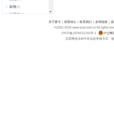
标致
(6)
比亚迪
(31)
北京越野
关于爱卡
|
招贤纳士
|
联系我们
|
友情链接
|
选
(7)
©2002-
2026
www.xcar.com.cn All ri
BEIJING汽车
(9)
沪ICP备2026012155号-1
沪公网安
北汽新能源
(3)
互联网违法和不良信息举报方式：电话：021-
北汽瑞翔
(2)
北汽昌河
(3)
北汽制造
(8)
宾利
(6)
博速
(1)
C
长安汽车
(23)
长安欧尚
(6)
长安启源
(4)
长安凯程
(12)