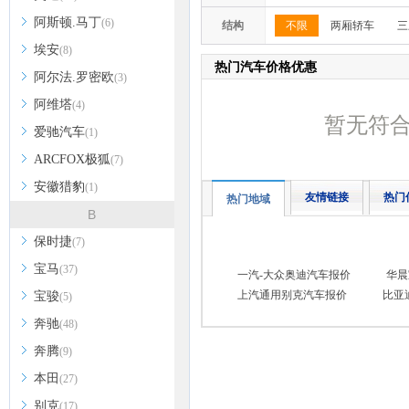
阿斯顿.马丁
(6)
结构
不限
两厢轿车
三
埃安
(8)
热门汽车价格优惠
阿尔法.罗密欧
(3)
阿维塔
(4)
暂无符
爱驰汽车
(1)
ARCFOX极狐
(7)
安徽猎豹
(1)
友情链接
热门
热门地域
B
保时捷
(7)
宝马
(37)
一汽-大众奥迪汽车报价
华晨
上汽通用别克汽车报价
比亚
宝骏
(5)
奔驰
(48)
奔腾
(9)
本田
(27)
别克
(17)