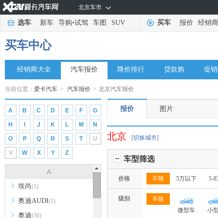
北京车市
选车
新车
导购
•
试驾
车图
SUV
买车
报价
经销
买车中心
经销商大全
汽车报价
降价排行
贷款购
促销
当前位置：
爱卡汽车
>
汽车报价
>
北京汽车报价
报价
图片
A
B
C
D
E
F
G
H
I
J
K
L
M
N
北京
[切换城市]
O
P
Q
R
S
T
U
V
W
X
Y
Z
车型筛选
A
价格
不限
5万以下
5-
埃尚
(1)
级别
不限
奥迪AUDI
(1)
微型车
小
奥迪
(36)