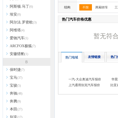
阿斯顿.马丁
(6)
结构
不限
两厢轿车
三
埃安
(8)
热门汽车价格优惠
阿尔法.罗密欧
(3)
阿维塔
(4)
暂无符
爱驰汽车
(1)
ARCFOX极狐
(7)
安徽猎豹
(1)
友情链接
热门
热门地域
B
保时捷
(7)
宝马
(37)
一汽-大众奥迪汽车报价
华晨
上汽通用别克汽车报价
比亚
宝骏
(5)
奔驰
(48)
奔腾
(9)
本田
(27)
别克
(17)