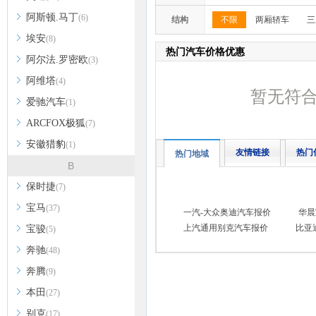
阿斯顿.马丁
(6)
结构
不限
两厢轿车
三
埃安
(8)
热门汽车价格优惠
阿尔法.罗密欧
(3)
阿维塔
(4)
暂无符
爱驰汽车
(1)
ARCFOX极狐
(7)
安徽猎豹
(1)
友情链接
热门
热门地域
B
保时捷
(7)
宝马
(37)
一汽-大众奥迪汽车报价
华晨
上汽通用别克汽车报价
比亚
宝骏
(5)
奔驰
(48)
奔腾
(9)
本田
(27)
别克
(17)