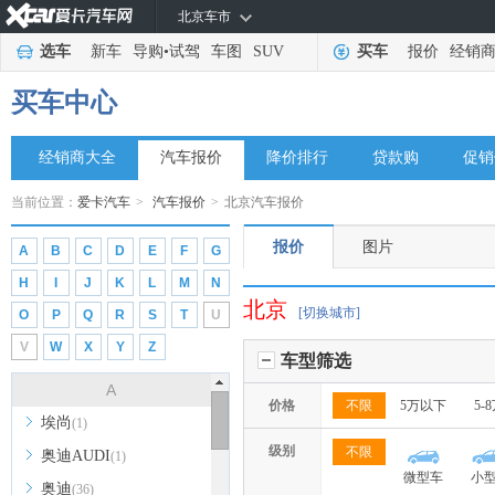
北京车市
选车
新车
导购
•
试驾
车图
SUV
买车
报价
经销
买车中心
经销商大全
汽车报价
降价排行
贷款购
促销
当前位置：
爱卡汽车
>
汽车报价
>
北京汽车报价
报价
图片
A
B
C
D
E
F
G
H
I
J
K
L
M
N
北京
[切换城市]
O
P
Q
R
S
T
U
V
W
X
Y
Z
车型筛选
A
价格
不限
5万以下
5-
埃尚
(1)
级别
不限
奥迪AUDI
(1)
微型车
小
奥迪
(36)