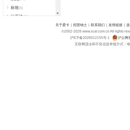
标致
(6)
比亚迪
(31)
北京越野
关于爱卡
|
招贤纳士
|
联系我们
|
友情链接
|
选
(7)
©2002-
2026
www.xcar.com.cn All ri
BEIJING汽车
(9)
沪ICP备2026012155号-1
沪公网安
北汽新能源
(3)
互联网违法和不良信息举报方式：电话：021-
北汽瑞翔
(2)
北汽昌河
(3)
北汽制造
(8)
宾利
(6)
博速
(1)
C
长安汽车
(23)
长安欧尚
(6)
长安启源
(4)
长安凯程
(12)