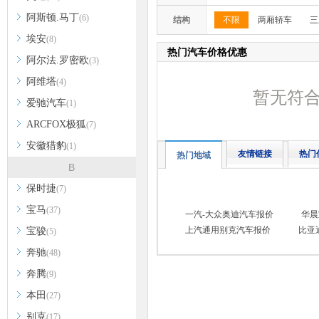
阿斯顿.马丁
(6)
结构
不限
两厢轿车
三
埃安
(8)
热门汽车价格优惠
阿尔法.罗密欧
(3)
阿维塔
(4)
暂无符
爱驰汽车
(1)
ARCFOX极狐
(7)
安徽猎豹
(1)
友情链接
热门
热门地域
B
保时捷
(7)
宝马
(37)
一汽-大众奥迪汽车报价
华晨
上汽通用别克汽车报价
比亚
宝骏
(5)
奔驰
(48)
奔腾
(9)
本田
(27)
别克
(17)