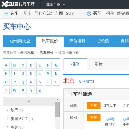
北京车市
选车
新车
导购
•
试驾
车图
SUV
买车
报价
经销
买车中心
经销商大全
汽车报价
降价排行
贷款购
促销
当前位置：
爱卡汽车
>
汽车报价
>
北京汽车报价
报价
图片
A
B
C
D
E
F
G
H
I
J
K
L
M
N
北京
[切换城市]
O
P
Q
R
S
T
U
V
W
X
Y
Z
车型筛选
A
价格
不限
5万以下
5-
埃尚
(1)
级别
不限
奥迪AUDI
(1)
微型车
小
奥迪
(36)