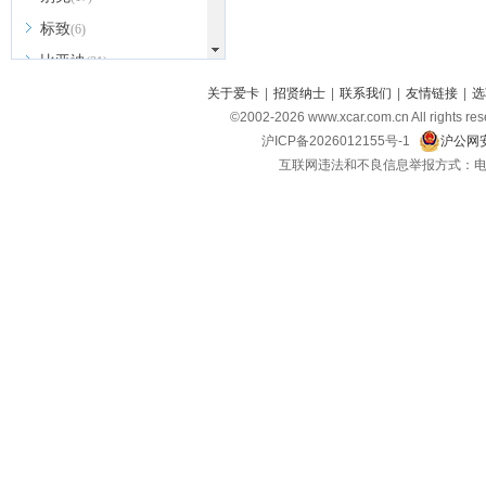
标致
(6)
比亚迪
(31)
北京越野
关于爱卡
|
招贤纳士
|
联系我们
|
友情链接
|
选
(7)
©2002-
2026
www.xcar.com.cn All ri
BEIJING汽车
(9)
沪ICP备2026012155号-1
沪公网安
北汽新能源
(3)
互联网违法和不良信息举报方式：电话：021-
北汽瑞翔
(2)
北汽昌河
(3)
北汽制造
(8)
宾利
(6)
博速
(1)
C
长安汽车
(23)
长安欧尚
(6)
长安启源
(4)
长安凯程
(12)