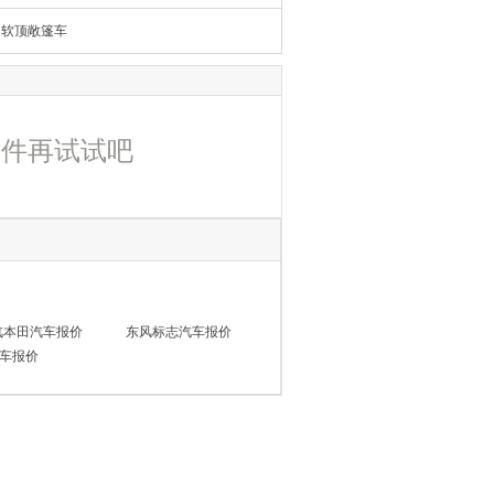
软顶敞篷车
条件再试试吧
汽本田汽车报价
东风标志汽车报价
车报价