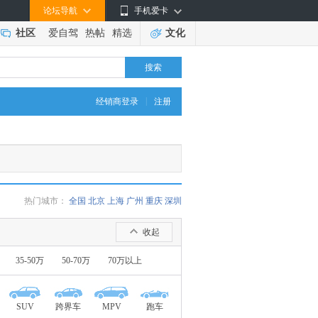
论坛导航
手机爱卡
社区
爱自驾
热帖
精选
文化
搜索
|
经销商登录
注册
热门城市：
全国
北京
上海
广州
重庆
深圳
收起
35-50万
50-70万
70万以上
SUV
跨界车
MPV
跑车