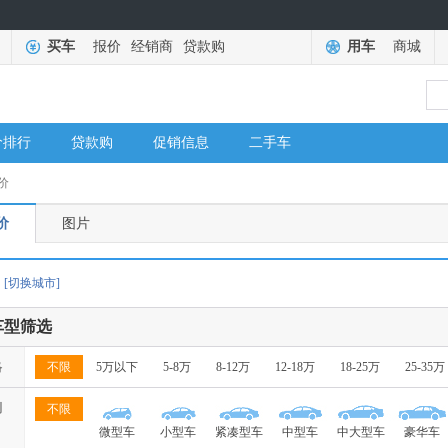
买车
报价
经销商
贷款购
用车
商城
价排行
贷款购
促销信息
二手车
价
价
图片
[切换城市]
车型筛选
格
不限
5万以下
5-8万
8-12万
12-18万
18-25万
25-35万
别
不限
微型车
小型车
紧凑型车
中型车
中大型车
豪华车