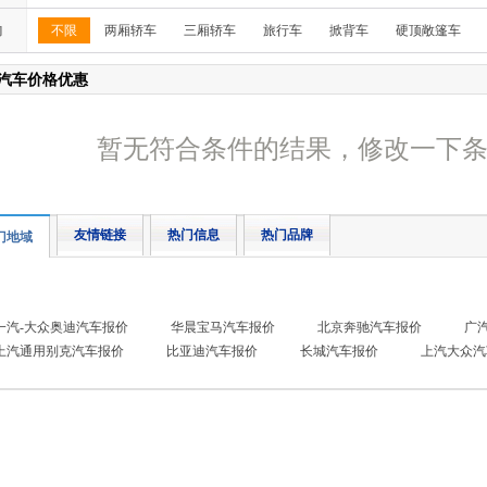
构
不限
两厢轿车
三厢轿车
旅行车
掀背车
硬顶敞篷车
汽车价格优惠
暂无符合条件的结果，修改一下
友情链接
热门信息
热门品牌
门地域
一汽-大众奥迪汽车报价
华晨宝马汽车报价
北京奔驰汽车报价
广
上汽通用别克汽车报价
比亚迪汽车报价
长城汽车报价
上汽大众汽