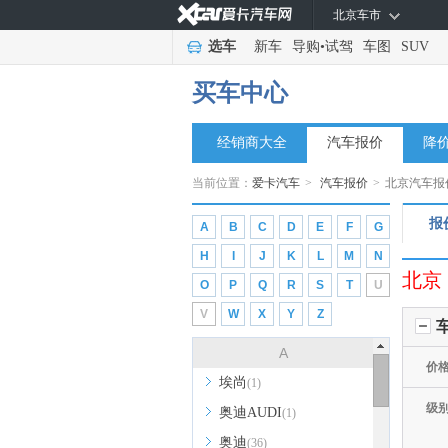
北京车市
选车
新车
导购
•
试驾
车图
SUV
买车中心
经销商大全
汽车报价
降
当前位置：
爱卡汽车
>
汽车报价
>
北京汽车报
报
A
B
C
D
E
F
G
H
I
J
K
L
M
N
北京
O
P
Q
R
S
T
U
V
W
X
Y
Z
A
价
埃尚
(1)
级
奥迪AUDI
(1)
奥迪
(36)