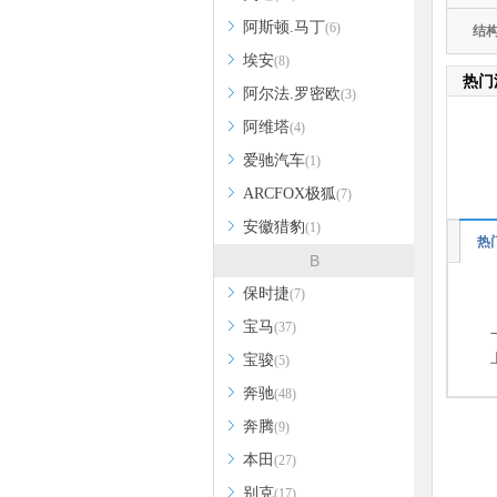
阿斯顿.马丁
(6)
结
埃安
(8)
热门
阿尔法.罗密欧
(3)
阿维塔
(4)
爱驰汽车
(1)
ARCFOX极狐
(7)
安徽猎豹
(1)
热
B
保时捷
(7)
宝马
(37)
宝骏
(5)
奔驰
(48)
奔腾
(9)
本田
(27)
别克
(17)