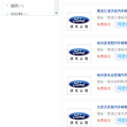
福田
(18)
黑龙江省天拓汽车
法拉利
(11)
地址：
黑龙江省哈
福迪
(3)
40081
同意
免费电话：
福汽启腾
(5)
G
哈尔滨龙熙汽车销
光束汽车
(1)
地址：
黑龙江省哈尔
40081
同意
免费电话：
广汽传祺
(17)
高合汽车
(1)
H
哈尔滨永达宏福汽
地址：
哈尔滨利民
哈弗
(13)
40081
同意
免费电话：
红旗
(18)
合创汽车
(4)
大庆天庆昌汽车销
华为享界
(9)
地址：
黑龙江省大庆
昊铂
(4)
40081
同意
免费电话：
海马
(2)