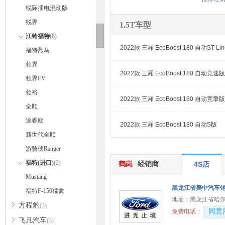
锐际插电混动版
锐界
1.5T车型
江铃福特
(8)
2022款 三厢 EcoBoost 180 自动ST Lin
福特烈马
领界
2022款 三厢 EcoBoost 180 自动竞速版
领界EV
领裕
2022款 三厢 EcoBoost 180 自动竞擎版
全顺
途睿欧
2022款 三厢 EcoBoost 180 自动S版
新世代全顺
游骑侠Ranger
福特(进口)
(2)
鹤岗
经销商
4S店
Mustang
黑龙江省美中汽车
福特F-150猛禽
地址：
黑龙江省哈尔
方程豹
(3)
40081
同意
免费电话：
飞凡汽车
(3)