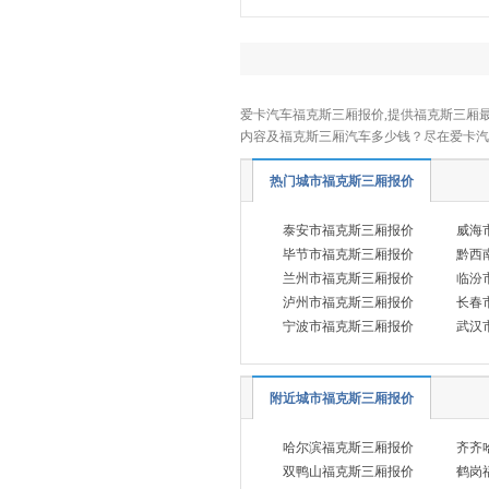
恒润汽车
(1)
华晨新日
(1)
黄海
(7)
爱卡汽车福克斯三厢报价,提供福克斯三厢最
I
内容及福克斯三厢汽车多少钱？尽在爱卡汽
INEOS英力士
(1)
热门城市福克斯三厢报价
iCar
(3)
J
泰安市福克斯三厢报价
威海
吉利
(15)
毕节市福克斯三厢报价
黔西
兰州市福克斯三厢报价
临汾
吉利几何
(5)
泸州市福克斯三厢报价
长春
吉利银河
(9)
宁波市福克斯三厢报价
武汉
极氪
(4)
极越
(1)
附近城市福克斯三厢报价
Jeep
(5)
哈尔滨福克斯三厢报价
齐齐
捷尼赛思
(6)
双鸭山福克斯三厢报价
鹤岗
捷达
(4)