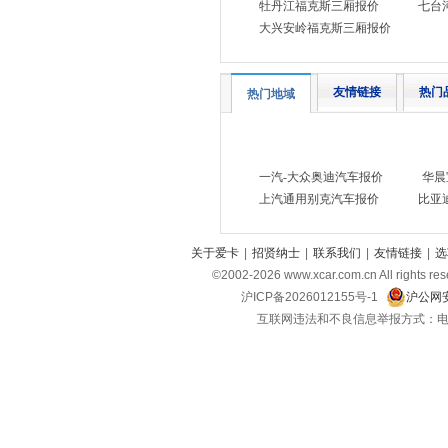
牡丹江福克斯三厢报价
七台
捷豹
(5)
大兴安岭福克斯三厢报价
捷途
(20)
江淮汽车
(4)
友情链接
热门
热门地域
江淮钇为
(3)
江汽集团
(7)
金杯
(20)
一汽-大众奥迪汽车报价
华晨
上汽通用别克汽车报价
比亚
江铃
(9)
江铃集团轻汽
(1)
关于爱卡
|
招贤纳士
|
联系我们
|
友情链接
|
选
江铃集团新能源
(2)
©2002-
2026
www.xcar.com.cn All ri
金龙
(3)
沪ICP备2026012155号-1
沪公网安
互联网违法和不良信息举报方式：电话：021-
极石
(1)
江南汽车
(1)
九龙
(3)
钧天汽车
(1)
K