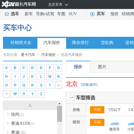
北京车市
选车
新车
导购
•
试驾
车图
SUV
买车
报价
经销
买车中心
经销商大全
汽车报价
降价排行
贷款购
促销
当前位置：
爱卡汽车
>
汽车报价
>
北京汽车报价
报价
图片
A
B
C
D
E
F
G
H
I
J
K
L
M
N
北京
[切换城市]
O
P
Q
R
S
T
U
V
W
X
Y
Z
车型筛选
A
价格
不限
5万以下
5-
埃尚
(1)
级别
不限
奥迪AUDI
(1)
微型车
小
奥迪
(36)