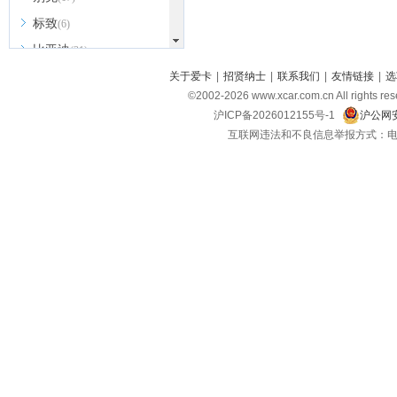
标致
(6)
比亚迪
(31)
北京越野
关于爱卡
|
招贤纳士
|
联系我们
|
友情链接
|
选
(7)
©2002-
2026
www.xcar.com.cn All ri
BEIJING汽车
(9)
沪ICP备2026012155号-1
沪公网安
北汽新能源
(3)
互联网违法和不良信息举报方式：电话：021-
北汽瑞翔
(2)
北汽昌河
(3)
北汽制造
(8)
宾利
(6)
博速
(1)
C
长安汽车
(23)
长安欧尚
(6)
长安启源
(4)
长安凯程
(12)