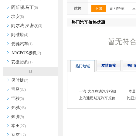
阿斯顿.马丁
(6)
结构
不限
两厢轿车
三
埃安
(8)
热门汽车价格优惠
阿尔法.罗密欧
(3)
阿维塔
(4)
暂无符
爱驰汽车
(1)
ARCFOX极狐
(7)
安徽猎豹
(1)
友情链接
热门
热门地域
B
保时捷
(7)
宝马
(37)
一汽-大众奥迪汽车报价
华晨
上汽通用别克汽车报价
比亚
宝骏
(5)
奔驰
(48)
奔腾
(9)
本田
(27)
别克
(17)