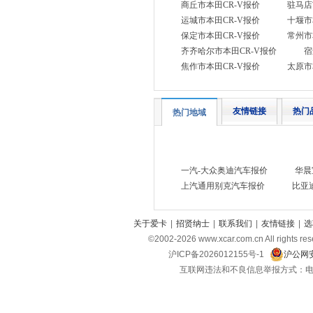
E
商丘市本田CR-V报价
驻马店
运城市本田CR-V报价
十堰市
212
(1)
保定市本田CR-V报价
常州市
F
齐齐哈尔市本田CR-V报价
宿
丰田
(38)
焦作市本田CR-V报价
太原市
福特
(18)
方程豹
(3)
友情链接
热门
热门地域
飞凡汽车
(3)
福田
(18)
法拉利
一汽-大众奥迪汽车报价
华晨
(11)
上汽通用别克汽车报价
比亚
福迪
(3)
福汽启腾
(5)
关于爱卡
|
招贤纳士
|
联系我们
|
友情链接
|
选
G
©2002-
2026
www.xcar.com.cn All ri
光束汽车
沪ICP备2026012155号-1
沪公网安
(1)
互联网违法和不良信息举报方式：电话：021-
广汽传祺
(17)
高合汽车
(1)