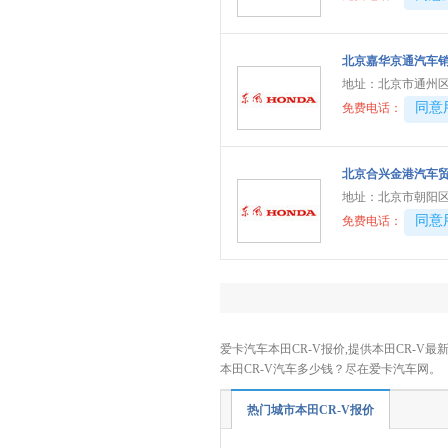
东风瑞泰特
(1)
大众
(41)
北京嘉华京通汽车
DS
(5)
地址：
北京市通州区
东风
(11)
40081
同意
免费电话：
东风风行
(13)
东风风神
(9)
北京合兴金港汽车
东风奕派
(1)
地址：
北京市朝阳区
东风纳米
(3)
40081
同意
免费电话：
东风风度
(1)
东风风光
(9)
东风小康
(13)
东风富康
(3)
爱卡汽车本田CR-V报价,提供本田CR-V最
电动屋
(1)
本田CR-V汽车多少钱？尽在爱卡汽车网。
东风瑞泰特
(2)
热门城市本田CR-V报价
大运汽车
(1)