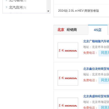
北汽瑞翔
(2)
北汽昌河
(3)
2024款 2.0L e:HEV 两驱智睿版
北汽制造
(8)
宾利
(6)
博速
(1)
北京
经销商
4S店
C
北京广顺锦隆汽车
长安汽车
(23)
地址：
北京市丰台区
长安欧尚
(6)
40081
同意
免费电话：
长安启源
(4)
长安凯程
(12)
北京鑫伯龙特商贸
长安跨越
(4)
地址：
北京市丰台区
40081
同意
长城（皮卡）
免费电话：
(7)
成功汽车
(1)
D
北京典盛特经贸有
地址：
北京市海淀区
道朗格
(1)
40081
同意
免费电话：