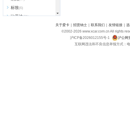
标致
(6)
比亚迪
(31)
北京越野
关于爱卡
|
招贤纳士
|
联系我们
|
友情链接
|
选
(7)
©2002-
2026
www.xcar.com.cn All ri
BEIJING汽车
(9)
沪ICP备2026012155号-1
沪公网安
北汽新能源
(3)
互联网违法和不良信息举报方式：电话：021-
北汽瑞翔
(2)
北汽昌河
(3)
北汽制造
(8)
宾利
(6)
博速
(1)
C
长安汽车
(23)
长安欧尚
(6)
长安启源
(4)
长安凯程
(12)