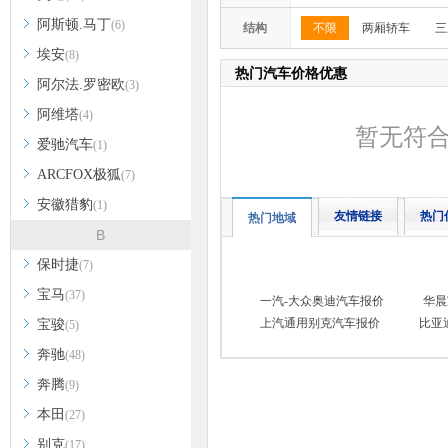
阿斯顿.马丁
(6)
结构
不限
两厢轿车
三
埃安
(8)
热门汽车价格优惠
阿尔法.罗密欧
(3)
阿维塔
(4)
暂无符
爱驰汽车
(1)
ARCFOX极狐
(7)
安徽猎豹
(1)
友情链接
热门
热门地域
B
保时捷
(7)
宝马
(37)
一汽-大众奥迪汽车报价
华晨
上汽通用别克汽车报价
比亚
宝骏
(5)
奔驰
(48)
奔腾
(9)
本田
(27)
别克
(17)