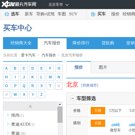
北京车市
选车
新车
导购
•
试驾
车图
SUV
买车
报价
经销
买车中心
经销商大全
汽车报价
降价排行
贷款购
促销
当前位置：
爱卡汽车
>
汽车报价
>
北京汽车报价
报价
图片
A
B
C
D
E
F
G
H
I
J
K
L
M
N
北京
[切换城市]
O
P
Q
R
S
T
U
V
W
X
Y
Z
车型筛选
A
价格
不限
5万以下
5-
埃尚
(1)
级别
不限
奥迪AUDI
(1)
微型车
小
奥迪
(36)