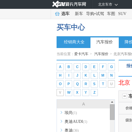
北京车市
选车
新车
导购
•
试驾
车图
SUV
买车中心
经销商大全
汽车报价
降
当前位置：
爱卡汽车
>
汽车报价
>
北京汽车报
报
A
B
C
D
E
F
G
H
I
J
K
L
M
N
北京
O
P
Q
R
S
T
U
V
W
X
Y
Z
A
价
埃尚
(1)
级
奥迪AUDI
(1)
奥迪
(36)