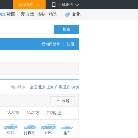
论坛导航
手机爱卡
社区
爱自驾
热帖
精选
文化
搜索
|
经销商登录
注册
热门城市：
全国
北京
上海
广州
重庆
深圳
收起
35-50万
50-70万
70万以上
SUV
跨界车
MPV
跑车