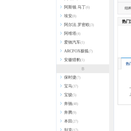
阿斯顿.马丁
(6)
结
埃安
(8)
热门
阿尔法.罗密欧
(3)
阿维塔
(4)
爱驰汽车
(1)
ARCFOX极狐
(7)
安徽猎豹
(1)
热
B
保时捷
(7)
宝马
(37)
宝骏
(5)
奔驰
(48)
奔腾
(9)
本田
(27)
别克
(17)