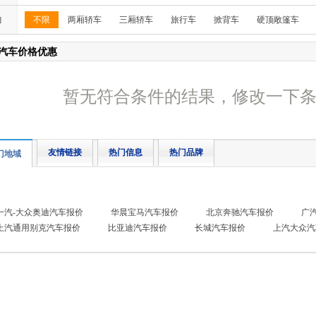
构
不限
两厢轿车
三厢轿车
旅行车
掀背车
硬顶敞篷车
汽车价格优惠
暂无符合条件的结果，修改一下
友情链接
热门信息
热门品牌
门地域
一汽-大众奥迪汽车报价
华晨宝马汽车报价
北京奔驰汽车报价
广
上汽通用别克汽车报价
比亚迪汽车报价
长城汽车报价
上汽大众汽