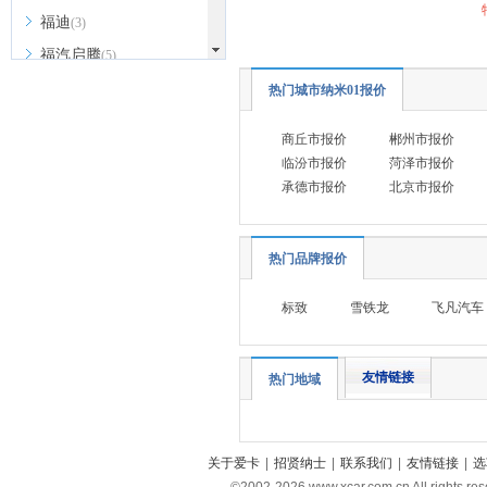
福迪
(3)
福汽启腾
(5)
G
热门城市纳米01报价
光束汽车
(1)
商丘市报价
郴州市报价
广汽传祺
(17)
临汾市报价
菏泽市报价
高合汽车
(1)
承德市报价
北京市报价
H
哈弗
(13)
热门品牌报价
红旗
(18)
标致
雪铁龙
飞凡汽车
合创汽车
(4)
华为享界
(9)
友情链接
热门地域
昊铂
(4)
海马
(2)
恒润汽车
(1)
关于爱卡
|
招贤纳士
|
联系我们
|
友情链接
|
选
华晨新日
(1)