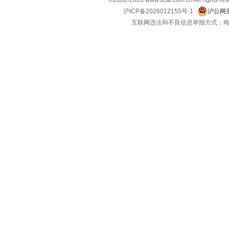
©2002-
2026
www.xcar.com.cn All ri
黄海
沪ICP备2026012155号-1
沪公网安
(7)
互联网违法和不良信息举报方式：电话：021-
I
INEOS英力士
(1)
iCar
(3)
J
吉利
(15)
吉利几何
(5)
吉利银河
(9)
极氪
(4)
极越
(1)
Jeep
(5)
捷尼赛思
(6)
捷达
(4)
捷豹
(5)
捷途
(20)