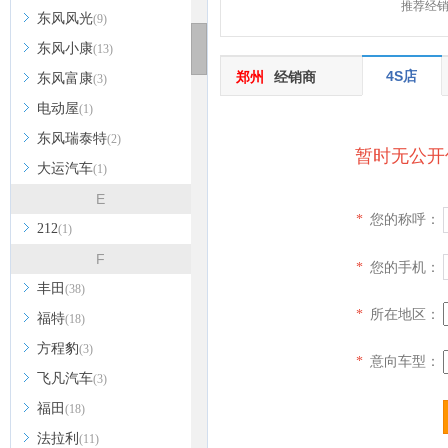
推荐经
东风风光
(9)
东风小康
(13)
4S店
郑州
经销商
东风富康
(3)
电动屋
(1)
东风瑞泰特
(2)
暂时无公开
大运汽车
(1)
E
您的称呼：
*
212
(1)
F
您的手机：
*
丰田
(38)
所在地区：
*
福特
(18)
方程豹
(3)
意向车型：
*
飞凡汽车
(3)
福田
(18)
法拉利
(11)